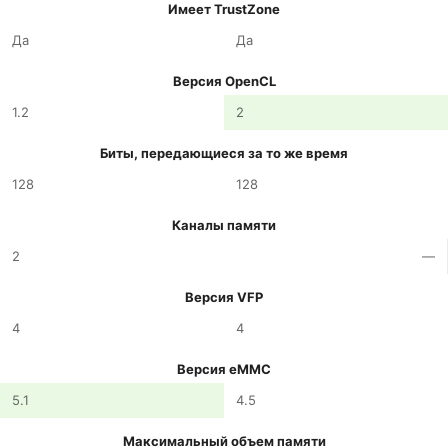
Имеет TrustZone
Да
Да
Версия OpenCL
1.2
2
Биты, передающиеся за то же время
128
128
Каналы памяти
2
—
Версия VFP
4
4
Версия eMMC
5.1
4.5
Максимальный объем памяти