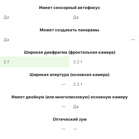
Имеет сенсорный автофокус
Да
Да
Может создавать панорамы
Да
—
Широкая диафрагма (фронтальная камера)
2 f
2.2 f
Широкая апертура (основная камера)
—
2.2 f
Имеет двойную (или многолинзовую) основную камеру
—
Да
Оптический зум
—
—