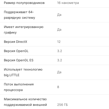
Размер полупроводников
16 нанометра
Поддерживает 64-
Да
разрядную систему
Имеет интегрированную
Да
графику
Версия DirectX
12
Версия OpenGL
3.2
Версия OpenGL ES
3.2
Использует технологию
Да
big.LITTLE
Поток выполнения
8
процессора
Максимальное количество
поддерживаемой внешней
256 ГБ