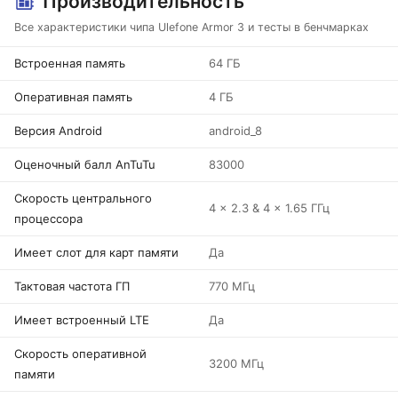
Производительность
Все характеристики чипа Ulefone Armor 3 и тесты в бенчмарках
Встроенная память
64 ГБ
Оперативная память
4 ГБ
Версия Android
android_8
Оценочный балл AnTuTu
83000
Скорость центрального
4 x 2.3 & 4 x 1.65 ГГц
процессора
Имеет слот для карт памяти
Да
Тактовая частота ГП
770 МГц
Имеет встроенный LTE
Да
Скорость оперативной
3200 МГц
памяти