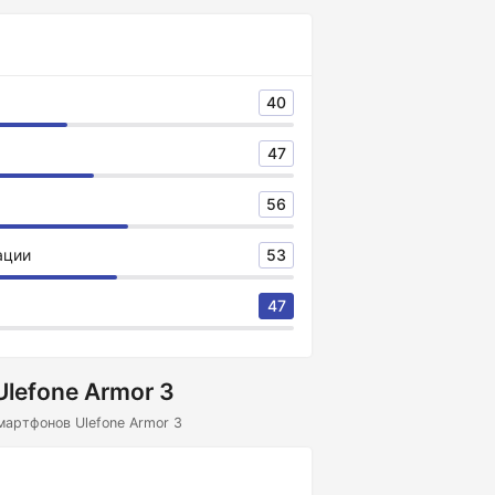
40
47
56
ации
53
47
lefone Armor 3
мартфонов Ulefone Armor 3