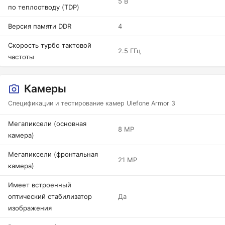
5 В
по теплоотводу (TDP)
Версия памяти DDR
4
Скорость турбо тактовой
2.5 ГГц
частоты
Камеры
Спецификации и тестирование камер Ulefone Armor 3
Мегапиксели (основная
8 MP
камера)
Мегапиксели (фронтальная
21 MP
камера)
Имеет встроенный
оптический стабилизатор
Да
изображения