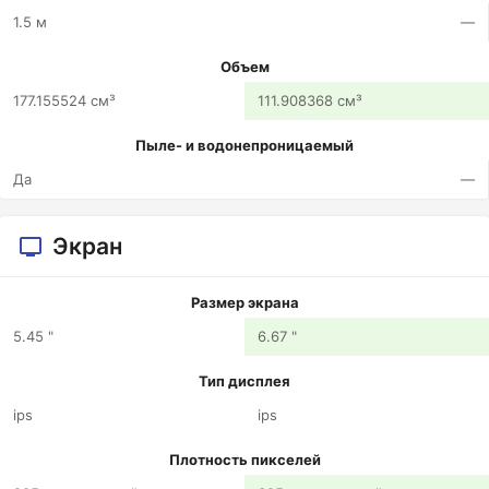
1.5 м
—
Объем
177.155524 см³
111.908368 см³
Пыле- и водонепроницаемый
Да
—
Экран
Размер экрана
5.45 "
6.67 "
Тип дисплея
ips
ips
Плотность пикселей