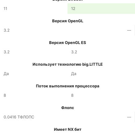
11
12
Версия OpenGL
3.2
—
Версия OpenGL ES
3.2
3.2
Использует технологию big.LITTLE
Да
Да
Поток выполнения процессора
8
8
Флопс
0.0416 ТФЛОПС
—
Имеет NX бит