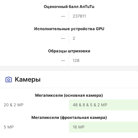
Оценочный балл AnTuTu
—
237811
Исполнительные устройства GPU
—
2
Образцы штриховки
—
128
Камеры
Мегапиксели (основная камера)
20 & 2 MP
48 & 8 & 5 & 2 MP
Мегапиксели (фронтальная камера)
5 MP
16 MP