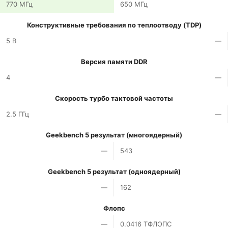
770 МГц
650 МГц
Конструктивные требования по теплоотводу (TDP)
5 В
—
Версия памяти DDR
4
—
Скорость турбо тактовой частоты
2.5 ГГц
—
Geekbench 5 результат (многоядерный)
—
543
Geekbench 5 результат (одноядерный)
—
162
Флопс
—
0.0416 ТФЛОПС