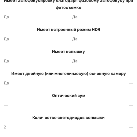
Имеет автофокусировку благодаря фазовому автофокусу при
фотосъемке
Да
Да
Имеет встроенный режим HDR
Да
Да
Имеет вспышку
Да
Да
Имеет двойную (или многолинзовую) основную камеру
Да
—
Оптический зум
—
—
Количество светодиодов вспышки
2
—