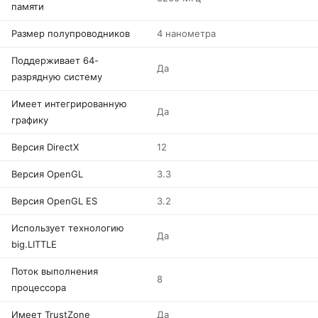
памяти
Размер полупроводников
4 нанометра
Поддерживает 64-
Да
разрядную систему
Имеет интегрированную
Да
графику
Версия DirectX
12
Версия OpenGL
3.3
Версия OpenGL ES
3.2
Использует технологию
Да
big.LITTLE
Поток выполнения
8
процессора
Имеет TrustZone
Да