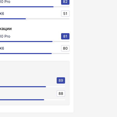
10 Pro
82
 X6
51
кации
10 Pro
81
 X6
80
89
88