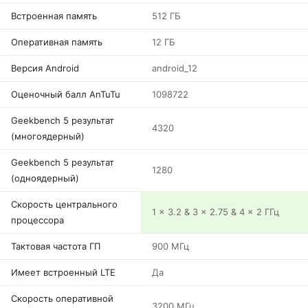
Встроенная память
512 ГБ
Оперативная память
12 ГБ
Версия Android
android_12
Оценочный балл AnTuTu
1098722
Geekbench 5 результат
4320
(многоядерный)
Geekbench 5 результат
1280
(одноядерный)
Скорость центрального
1 x 3.2 & 3 x 2.75 & 4 x 2 ГГц
процессора
Тактовая частота ГП
900 МГц
Имеет встроенный LTE
Да
Скорость оперативной
3200 МГц