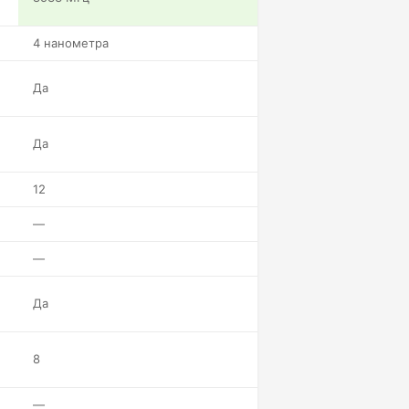
4 нанометра
Да
Да
12
—
—
Да
8
—