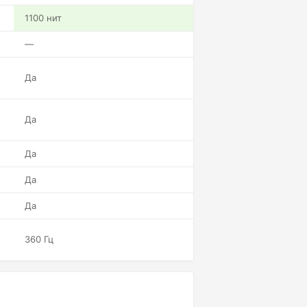
1100 нит
—
Да
Да
Да
Да
Да
360 Гц