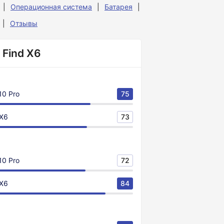
Операционная система
Батарея
Отзывы
 Find X6
10 Pro
75
 X6
73
10 Pro
72
 X6
84