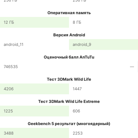
256 ГБ
256 ГБ
Оперативная память
12 ГБ
8 ГБ
Версия Android
android_11
android_9
Оценочный балл AnTuTu
746535
—
Тест 3DMark Wild Life
4206
1447
Тест 3DMark Wild Life Extreme
1225
606
Geekbench 5 результат (многоядерный)
3488
2253