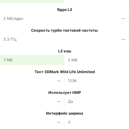
Ядро L3
2 МБ/ядро
—
Скорость турбо тактовой частоты
3.3 ГГц
—
L3 кэш
7 MB
2 MB
Тест 3DMark Wild Life Unlimited
—
1236
Использует HMP
—
Да
Интерфейс ширина
—
3