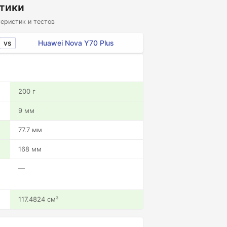
стики
еристик и тестов
vs
Huawei Nova Y70 Plus
200 г
9 мм
77.7 мм
168 мм
—
117.4824 см³