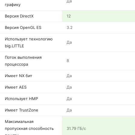
Да
графику
Версия DirectX
12
Версия OpenGL ES
3.2
Использует технологию
Да
big.LITTLE
Поток выполнения
8
процессора
Имеет NX бит
Да
Имеет AES
Да
Использует HMP
Да
Имеет TrustZone
Да
Максимальная
пропускная способность
31.79 ГБ/с