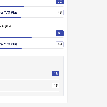
52
a Y70 Plus
48
кации
61
a Y70 Plus
49
46
45