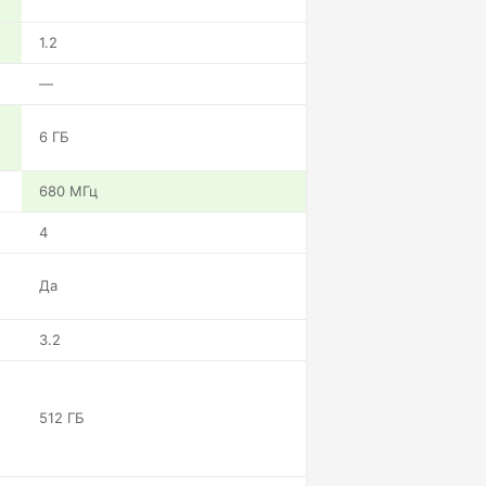
1.2
—
6 ГБ
680 МГц
4
Да
3.2
512 ГБ