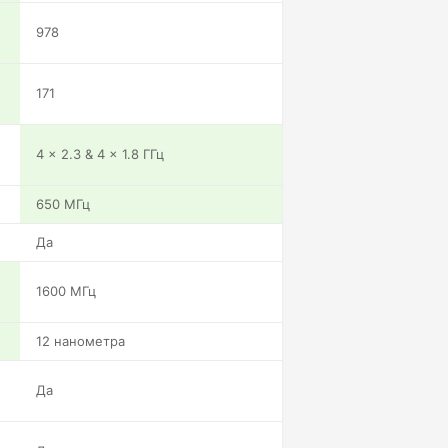
978
171
4 x 2.3 & 4 x 1.8 ГГц
650 МГц
Да
1600 МГц
12 нанометра
Да