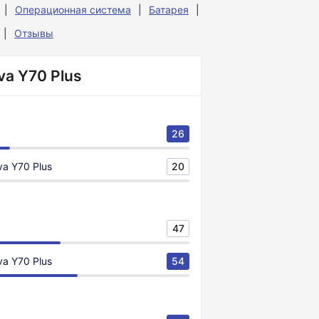
Операционная система
Батарея
Отзывы
va Y70 Plus
26
a Y70 Plus
20
47
a Y70 Plus
54