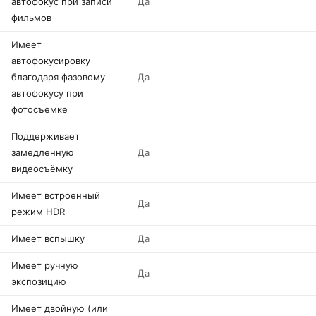
автофокус при записи
Да
фильмов
Имеет
автофокусировку
благодаря фазовому
Да
автофокусу при
фотосъемке
Поддерживает
замедленную
Да
видеосъёмку
Имеет встроенный
Да
режим HDR
Имеет вспышку
Да
Имеет ручную
Да
экспозицию
Имеет двойную (или