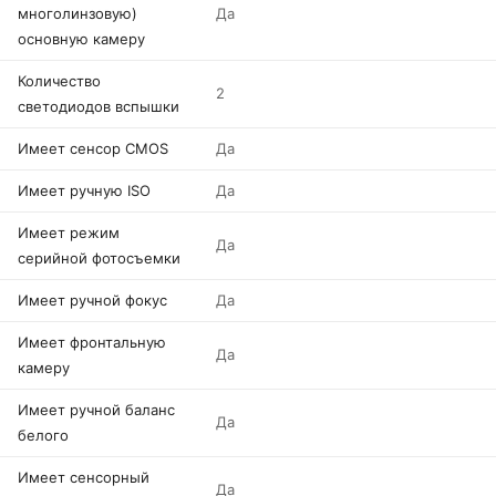
многолинзовую)
Да
основную камеру
Количество
2
светодиодов вспышки
Имеет сенсор CMOS
Да
Имеет ручную ISO
Да
Имеет режим
Да
серийной фотосъемки
Имеет ручной фокус
Да
Имеет фронтальную
Да
камеру
Имеет ручной баланс
Да
белого
Имеет сенсорный
Да