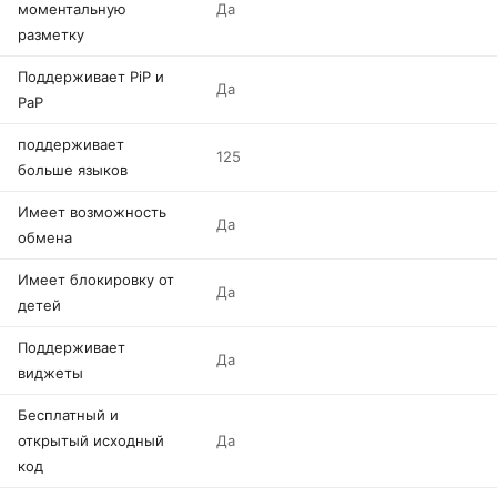
моментальную
Да
разметку
Поддерживает PiP и
Да
PaP
поддерживает
125
больше языков
Имеет возможность
Да
обмена
Имеет блокировку от
Да
детей
Поддерживает
Да
виджеты
Бесплатный и
открытый исходный
Да
код