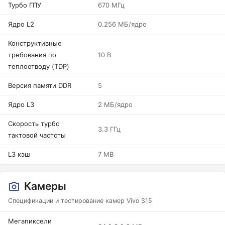
Турбо ГПУ
670 МГц
Ядро L2
0.256 МБ/ядро
Конструктивные
требования по
10 В
теплоотводу (TDP)
Версия памяти DDR
5
Ядро L3
2 МБ/ядро
Скорость турбо
3.3 ГГц
тактовой частоты
L3 кэш
7 MB
Камеры
Спецификации и тестирование камер Vivo S15
Мегапиксели