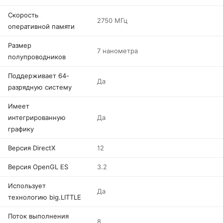
Скорость
2750 МГц
оперативной памяти
Размер
7 нанометра
полупроводников
Поддерживает 64-
Да
разрядную систему
Имеет
интегрированную
Да
графику
Версия DirectX
12
Версия OpenGL ES
3.2
Использует
Да
технологию big.LITTLE
Поток выполнения
8