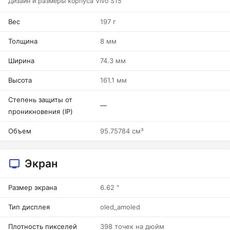
Дизайн и размеры корпуса Vivo S15
Вес
197 г
Толщина
8 мм
Ширина
74.3 мм
Высота
161.1 мм
Степень защиты от
—
проникновения (IP)
Объем
95.75784 см³
Экран
Размер экрана
6.62 "
Тип дисплея
oled_amoled
Плотность пикселей
398 точек на дюйм