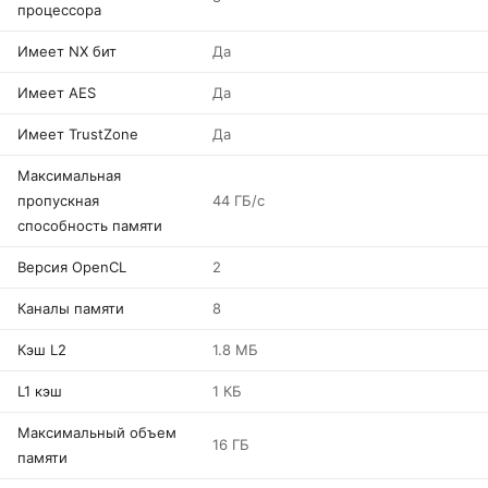
процессора
Имеет NX бит
Да
Имеет AES
Да
Имеет TrustZone
Да
Максимальная
пропускная
44 ГБ/с
способность памяти
Версия OpenCL
2
Каналы памяти
8
Кэш L2
1.8 МБ
L1 кэш
1 КБ
Максимальный объем
16 ГБ
памяти