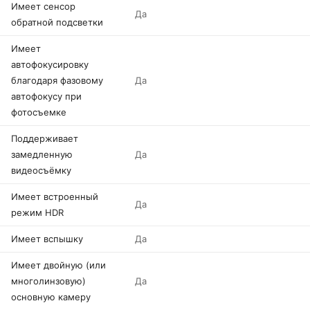
Имеет сенсор
Да
обратной подсветки
Имеет
автофокусировку
благодаря фазовому
Да
автофокусу при
фотосъемке
Поддерживает
замедленную
Да
видеосъёмку
Имеет встроенный
Да
режим HDR
Имеет вспышку
Да
Имеет двойную (или
многолинзовую)
Да
основную камеру