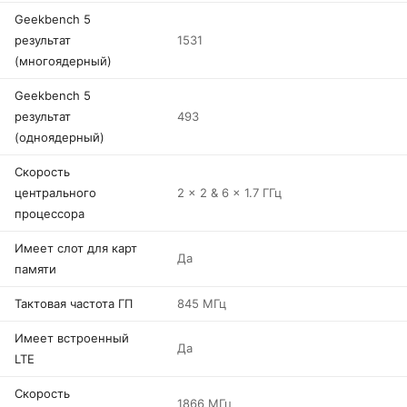
Geekbench 5
результат
1531
(многоядерный)
Geekbench 5
результат
493
(одноядерный)
Скорость
центрального
2 x 2 & 6 x 1.7 ГГц
процессора
Имеет слот для карт
Да
памяти
Тактовая частота ГП
845 МГц
Имеет встроенный
Да
LTE
Скорость
1866 МГц