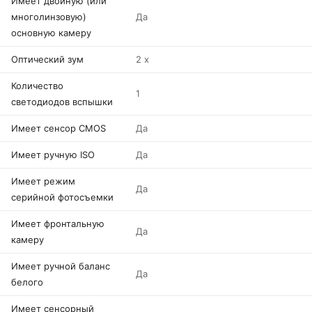
Имеет двойную (или
многолинзовую)
Да
основную камеру
Оптический зум
2 x
Количество
1
светодиодов вспышки
Имеет сенсор CMOS
Да
Имеет ручную ISO
Да
Имеет режим
Да
серийной фотосъемки
Имеет фронтальную
Да
камеру
Имеет ручной баланс
Да
белого
Имеет сенсорный