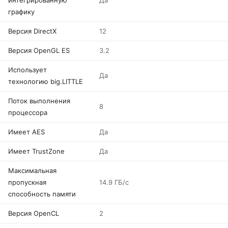
интегрированную
Да
графику
Версия DirectX
12
Версия OpenGL ES
3.2
Использует
Да
технологию big.LITTLE
Поток выполнения
8
процессора
Имеет AES
Да
Имеет TrustZone
Да
Максимальная
пропускная
14.9 ГБ/с
способность памяти
Версия OpenCL
2