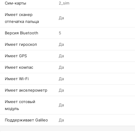
Сим-карты
2_sim
Имеет сканер
Да
отпечатка пальца
Версия Bluetooth
5
Имеет гироскоп
Да
Имеет GPS
Да
Имеет компас
Да
Имеет Wi-Fi
Да
Имеет акселерометр
Да
Имеет сотовый
Да
модуль
Поддерживает Galileo
Да