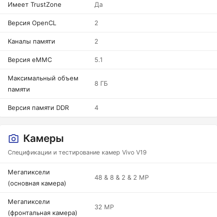
Имеет TrustZone
Да
Версия OpenCL
2
Каналы памяти
2
Версия eMMC
5.1
Максимальный объем
8 ГБ
памяти
Версия памяти DDR
4
Камеры
Спецификации и тестирование камер Vivo V19
Мегапиксели
48 & 8 & 2 & 2 MP
(основная камера)
Мегапиксели
32 MP
(фронтальная камера)