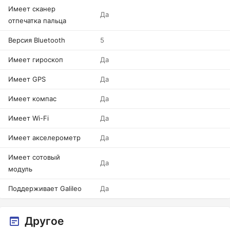
Имеет сканер
Да
отпечатка пальца
Версия Bluetooth
5
Имеет гироскоп
Да
Имеет GPS
Да
Имеет компас
Да
Имеет Wi-Fi
Да
Имеет акселерометр
Да
Имеет сотовый
Да
модуль
Поддерживает Galileo
Да
Другое