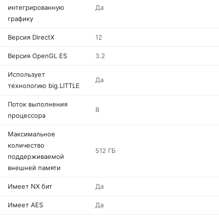
интегрированную
Да
графику
Версия DirectX
12
Версия OpenGL ES
3.2
Использует
Да
технологию big.LITTLE
Поток выполнения
8
процессора
Максимальное
количество
512 ГБ
поддерживаемой
внешней памяти
Имеет NX бит
Да
Имеет AES
Да