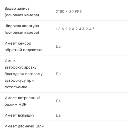
Видео запись
2160 x 30 FPS
(основная камера)
Широкая апертура
1.8 & 2.2 & 2.4 & 2.4 f
(основная камера)
Имеет сенсор
Да
обратной подсветки
Имеет
автофокусировку
благодаря фазовому
Да
автофокусу при
фотосъемке
Имеет встроенный
Да
режим HDR
Имеет вспышку
Да
Имеет двойную (или