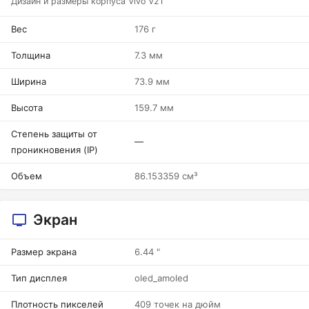
Дизайн и размеры корпуса Vivo V21
Вес
176 г
Толщина
7.3 мм
Ширина
73.9 мм
Высота
159.7 мм
Степень защиты от
—
проникновения (IP)
Объем
86.153359 см³
Экран
Размер экрана
6.44 "
Тип дисплея
oled_amoled
Плотность пикселей
409 точек на дюйм