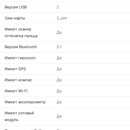
Версия USB
2
Сим-карты
2_sim
Имеет сканер
Да
отпечатка пальца
Версия Bluetooth
5.1
Имеет гироскоп
Да
Имеет GPS
Да
Имеет компас
Да
Имеет Wi-Fi
Да
Имеет акселерометр
Да
Имеет сотовый
Да
модуль