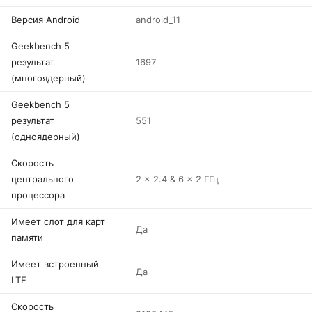
Версия Android
android_11
Geekbench 5
результат
1697
(многоядерный)
Geekbench 5
результат
551
(одноядерный)
Скорость
центрального
2 x 2.4 & 6 x 2 ГГц
процессора
Имеет слот для карт
Да
памяти
Имеет встроенный
Да
LTE
Скорость