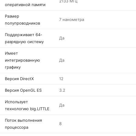
2133 МГц
оперативной памяти
Размер
7 нанометра
полупроводников
Поддерживает 64-
Да
разрядную систему
Имеет
интегрированную
Да
графику
Версия DirectX
12
Версия OpenGL ES
3.2
Использует
Да
технологию big.LITTLE
Поток выполнения
8
процессора