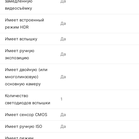
замедленную
Да
видеосъёмку
Имеет встроенный
Да
режим HDR
Имеет вспышку
Да
Имеет ручную
Да
экспозицию
Имеет двойную (или
многолинзовую)
Да
основную камеру
Количество
1
светодиодов вспышки
Имеет сенсор CMOS
Да
Имеет ручную ISO
Да
Имеет режим