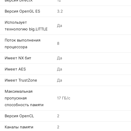
Версия DirectX
12
Версия OpenGL ES
3.2
Использует
Да
технологию big.LITTLE
Поток выполнения
8
процессора
Имеет NX бит
Да
Имеет AES
Да
Имеет TrustZone
Да
Максимальная
пропускная
17 ГБ/с
способность памяти
Версия OpenCL
2
Каналы памяти
2