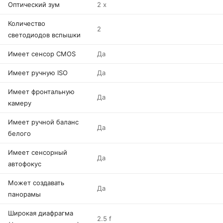
Оптический зум
2 x
Количество
2
светодиодов вспышки
Имеет сенсор CMOS
Да
Имеет ручную ISO
Да
Имеет фронтальную
Да
камеру
Имеет ручной баланс
Да
белого
Имеет сенсорный
Да
автофокус
Может создавать
Да
панорамы
Широкая диафрагма
2.5 f