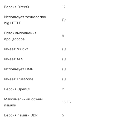
Версия DirectX
12
Использует технологию
Да
big.LITTLE
Поток выполнения
8
процессора
Имеет NX бит
Да
Имеет AES
Да
Использует HMP
Да
Имеет TrustZone
Да
Версия OpenCL
2
Максимальный объем
16 ГБ
памяти
Версия памяти DDR
5