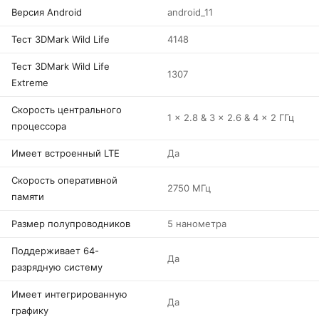
Версия Android
android_11
Тест 3DMark Wild Life
4148
Тест 3DMark Wild Life
1307
Extreme
Скорость центрального
1 x 2.8 & 3 x 2.6 & 4 x 2 ГГц
процессора
Имеет встроенный LTE
Да
Скорость оперативной
2750 МГц
памяти
Размер полупроводников
5 нанометра
Поддерживает 64-
Да
разрядную систему
Имеет интегрированную
Да
графику