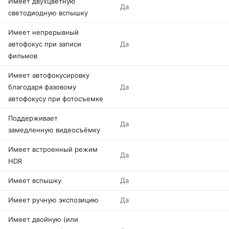
Имеет двухцветную
Да
светодиодную вспышку
Имеет непрерывный
автофокус при записи
Да
фильмов
Имеет автофокусировку
благодаря фазовому
Да
автофокусу при фотосъемке
Поддерживает
Да
замедленную видеосъёмку
Имеет встроенный режим
Да
HDR
Имеет вспышку
Да
Имеет ручную экспозицию
Да
Имеет двойную (или