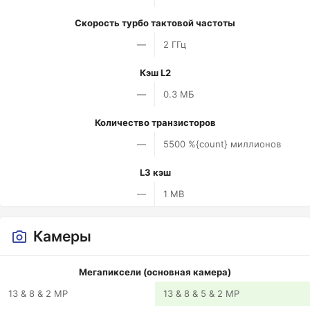
Скорость турбо тактовой частоты
—
2 ГГц
Кэш L2
—
0.3 МБ
Количество транзисторов
—
5500 %{count} миллионов
L3 кэш
—
1 MB
Камеры
Мегапиксели (основная камера)
13 & 8 & 2 MP
13 & 8 & 5 & 2 MP