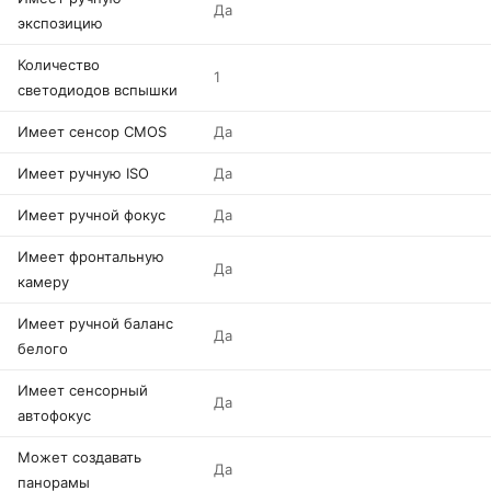
Да
экспозицию
Количество
1
светодиодов вспышки
Имеет сенсор CMOS
Да
Имеет ручную ISO
Да
Имеет ручной фокус
Да
Имеет фронтальную
Да
камеру
Имеет ручной баланс
Да
белого
Имеет сенсорный
Да
автофокус
Может создавать
Да
панорамы