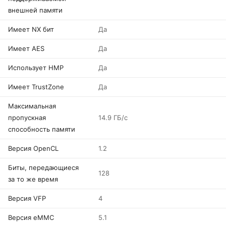
внешней памяти
Имеет NX бит
Да
Имеет AES
Да
Использует HMP
Да
Имеет TrustZone
Да
Максимальная
пропускная
14.9 ГБ/с
способность памяти
Версия OpenCL
1.2
Биты, передающиеся
128
за то же время
Версия VFP
4
Версия eMMC
5.1