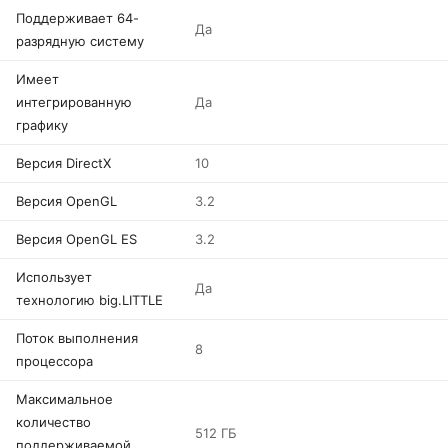
Поддерживает 64-
Да
разрядную систему
Имеет
интегрированную
Да
графику
Версия DirectX
10
Версия OpenGL
3.2
Версия OpenGL ES
3.2
Использует
Да
технологию big.LITTLE
Поток выполнения
8
процессора
Максимальное
количество
512 ГБ
поддерживаемой