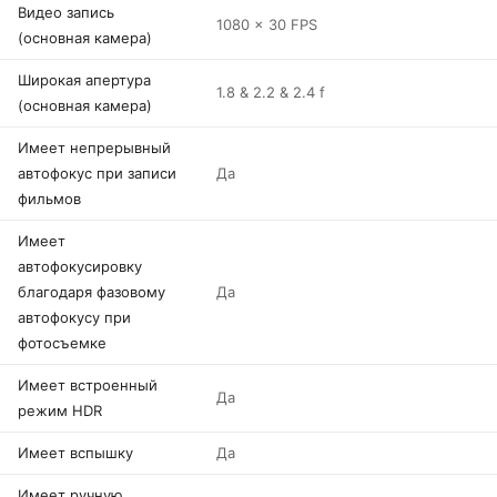
Видео запись
1080 x 30 FPS
(основная камера)
Широкая апертура
1.8 & 2.2 & 2.4 f
(основная камера)
Имеет непрерывный
автофокус при записи
Да
фильмов
Имеет
автофокусировку
благодаря фазовому
Да
автофокусу при
фотосъемке
Имеет встроенный
Да
режим HDR
Имеет вспышку
Да
Имеет ручную