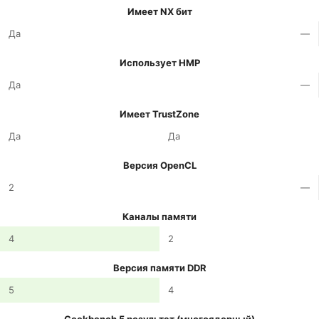
Имеет NX бит
Да
—
Использует HMP
Да
—
Имеет TrustZone
Да
Да
Версия OpenCL
2
—
Каналы памяти
4
2
Версия памяти DDR
5
4