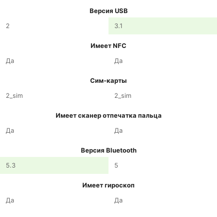
Версия USB
2
3.1
Имеет NFC
Да
Да
Сим-карты
2_sim
2_sim
Имеет сканер отпечатка пальца
Да
Да
Версия Bluetooth
5.3
5
Имеет гироскоп
Да
Да