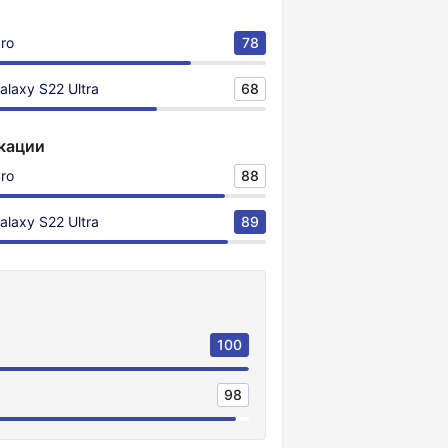
Pro
78
laxy S22 Ultra
68
кации
Pro
88
laxy S22 Ultra
89
100
98