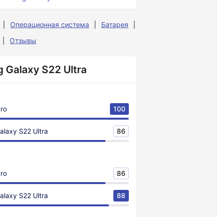
Операционная система
Батарея
Отзывы
 Galaxy S22 Ultra
Pro
100
laxy S22 Ultra
86
Pro
86
laxy S22 Ultra
88