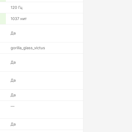
120 Гц
1037 нит
Да
gorilla_glass_victus
Да
Да
Да
—
Да