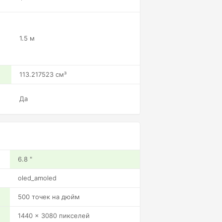
1.5 м
113.217523 см³
Да
6.8 "
oled_amoled
500 точек на дюйм
1440 x 3080 пикселей