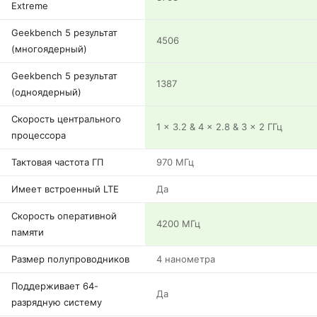
Extreme
Geekbench 5 результат
4506
(многоядерный)
Geekbench 5 результат
1387
(одноядерный)
Скорость центрального
1 x 3.2 & 4 x 2.8 & 3 x 2 ГГц
процессора
Тактовая частота ГП
970 МГц
Имеет встроенный LTE
Да
Скорость оперативной
4200 МГц
памяти
Размер полупроводников
4 нанометра
Поддерживает 64-
Да
разрядную систему