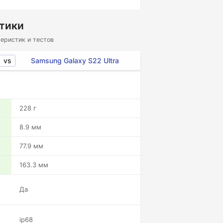
стики
еристик и тестов
vs
Samsung Galaxy S22 Ultra
228 г
8.9 мм
77.9 мм
163.3 мм
Да
ip68