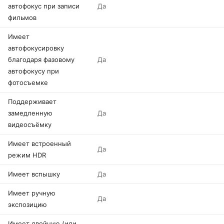
автофокус при записи
Да
фильмов
Имеет
автофокусировку
благодаря фазовому
Да
автофокусу при
фотосъемке
Поддерживает
замедленную
Да
видеосъёмку
Имеет встроенный
Да
режим HDR
Имеет вспышку
Да
Имеет ручную
Да
экспозицию
Имеет двойную (или