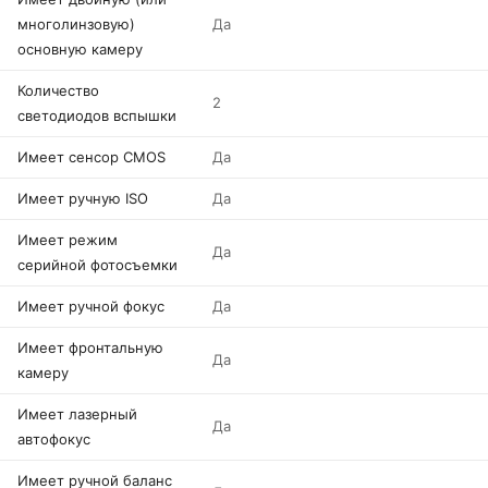
многолинзовую)
Да
основную камеру
Количество
2
светодиодов вспышки
Имеет сенсор CMOS
Да
Имеет ручную ISO
Да
Имеет режим
Да
серийной фотосъемки
Имеет ручной фокус
Да
Имеет фронтальную
Да
камеру
Имеет лазерный
Да
автофокус
Имеет ручной баланс