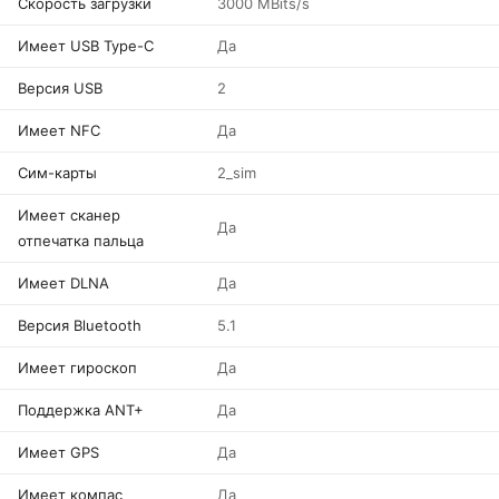
Скорость загрузки
3000 MBits/s
Имеет USB Type-C
Да
Версия USB
2
Имеет NFC
Да
Сим-карты
2_sim
Имеет сканер
Да
отпечатка пальца
Имеет DLNA
Да
Версия Bluetooth
5.1
Имеет гироскоп
Да
Поддержка ANT+
Да
Имеет GPS
Да
Имеет компас
Да