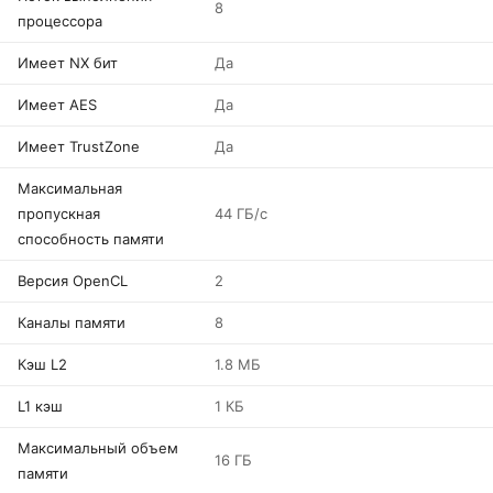
8
процессора
Имеет NX бит
Да
Имеет AES
Да
Имеет TrustZone
Да
Максимальная
пропускная
44 ГБ/с
способность памяти
Версия OpenCL
2
Каналы памяти
8
Кэш L2
1.8 МБ
L1 кэш
1 КБ
Максимальный объем
16 ГБ
памяти