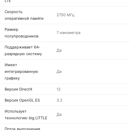
LTE
Скорость
2750 МГц
оперативной памяти
Размер
7 нанометра
полупроводников
Поддерживает 64-
Да
разрядную систему
Имеет
интегрированную
Да
графику
Версия DirectX
12
Версия OpenGL ES
3.2
Использует
Да
технологию big.LITTLE
Поток выполнения