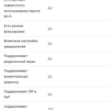
совместного
Да
использования пароля
Wi-Fi
Есть режим
Да
фокусировки
Возможна настройка
Да
уведомлений
Поддерживает
Да
разделенный экран
Поддерживает
моментальную
Да
разметку
Поддерживает PiP и
Да
PaP
поддерживает
125