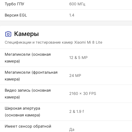
Турбо ГПУ
600 МГц
Версия EGL
1.4
Камеры
Спецификации и тестирование камер Xiaomi Mi 8 Lite
Мегапиксели (основная
12 & 5 MP
камера)
Мегапиксели (фронтальная
24 MP
камера)
Видео запись (основная
2160 x 30 FPS
камера)
Широкая апертура
2 & 1.9 f
(основная камера)
Имеет сенсор обратной
Да