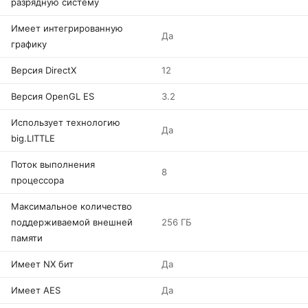
разрядную систему
Имеет интегрированную
Да
графику
Версия DirectX
12
Версия OpenGL ES
3.2
Использует технологию
Да
big.LITTLE
Поток выполнения
8
процессора
Максимальное количество
поддерживаемой внешней
256 ГБ
памяти
Имеет NX бит
Да
Имеет AES
Да