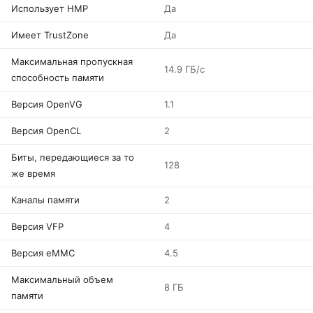
Использует HMP
Да
Имеет TrustZone
Да
Максимальная пропускная
14.9 ГБ/с
способность памяти
Версия OpenVG
1.1
Версия OpenCL
2
Биты, передающиеся за то
128
же время
Каналы памяти
2
Версия VFP
4
Версия eMMC
4.5
Максимальный объем
8 ГБ
памяти