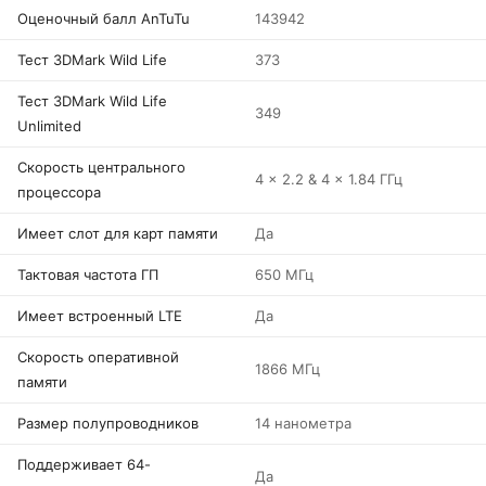
Оценочный балл AnTuTu
143942
Тест 3DMark Wild Life
373
Тест 3DMark Wild Life
349
Unlimited
Скорость центрального
4 x 2.2 & 4 x 1.84 ГГц
процессора
Имеет слот для карт памяти
Да
Тактовая частота ГП
650 МГц
Имеет встроенный LTE
Да
Скорость оперативной
1866 МГц
памяти
Размер полупроводников
14 нанометра
Поддерживает 64-
Да