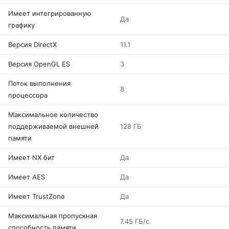
Имеет интегрированную
Да
графику
Версия DirectX
11.1
Версия OpenGL ES
3
Поток выполнения
8
процессора
Максимальное количество
поддерживаемой внешней
128 ГБ
памяти
Имеет NX бит
Да
Имеет AES
Да
Имеет TrustZone
Да
Максимальная пропускная
7.45 ГБ/с
способность памяти