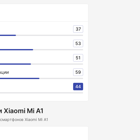
37
53
51
ации
59
44
 Xiaomi Mi A1
смартфонов Xiaomi Mi A1