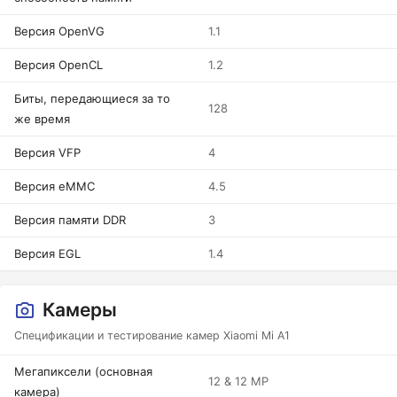
Версия OpenVG
1.1
Версия OpenCL
1.2
Биты, передающиеся за то
128
же время
Версия VFP
4
Версия eMMC
4.5
Версия памяти DDR
3
Версия EGL
1.4
Камеры
Спецификации и тестирование камер Xiaomi Mi A1
Мегапиксели (основная
12 & 12 MP
камера)