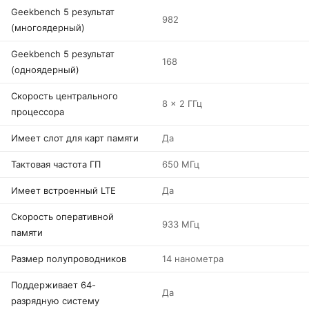
Geekbench 5 результат
982
(многоядерный)
Geekbench 5 результат
168
(одноядерный)
Скорость центрального
8 x 2 ГГц
процессора
Имеет слот для карт памяти
Да
Тактовая частота ГП
650 МГц
Имеет встроенный LTE
Да
Скорость оперативной
933 МГц
памяти
Размер полупроводников
14 нанометра
Поддерживает 64-
Да
разрядную систему