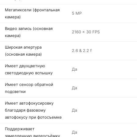
Мегапиксели (фронтальная
5 MP
камера)
Видео запись (основная
2160 x 30 FPS
камера)
Широкая апертура
2.6 & 2.2 f
(основная камера)
Имеет двухцветную
Да
светодиодную вспышку
Имеет сенсор обратной
Да
подсветки
Имеет автофокусировку
благодаря фазовому
Да
автофокусу при фотосъемке
Поддерживает
Да
замедленную видеосъёмку