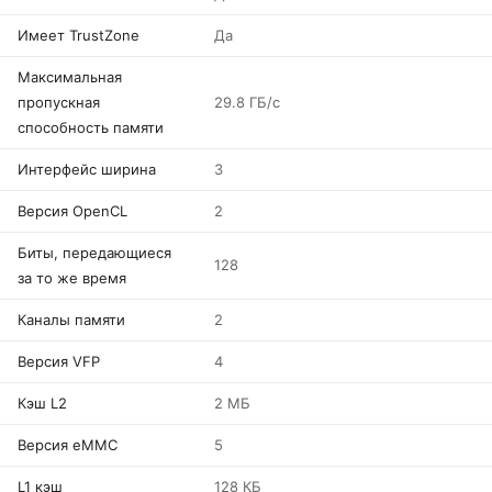
Имеет TrustZone
Да
Максимальная
пропускная
29.8 ГБ/с
способность памяти
Интерфейс ширина
3
Версия OpenCL
2
Биты, передающиеся
128
за то же время
Каналы памяти
2
Версия VFP
4
Кэш L2
2 МБ
Версия eMMC
5
L1 кэш
128 КБ