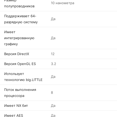
Размер
10 нанометра
полупроводников
Поддерживает 64-
Да
разрядную систему
Имеет
интегрированную
Да
графику
Версия DirectX
12
Версия OpenGL ES
3.2
Использует
Да
технологию big.LITTLE
Поток выполнения
8
процессора
Имеет NX бит
Да
Имеет AES
Да