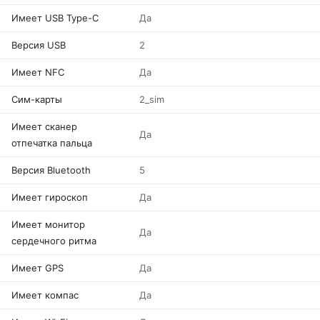
Имеет USB Type-C
Да
Версия USB
2
Имеет NFC
Да
Сим-карты
2_sim
Имеет сканер
Да
отпечатка пальца
Версия Bluetooth
5
Имеет гироскоп
Да
Имеет монитор
Да
сердечного ритма
Имеет GPS
Да
Имеет компас
Да