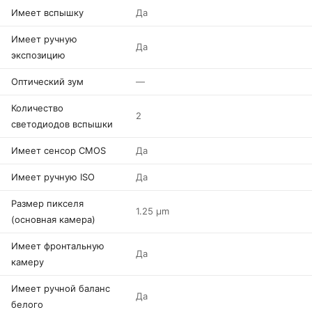
Имеет вспышку
Да
Имеет ручную
Да
экспозицию
Оптический зум
—
Количество
2
светодиодов вспышки
Имеет сенсор CMOS
Да
Имеет ручную ISO
Да
Размер пикселя
1.25 µm
(основная камера)
Имеет фронтальную
Да
камеру
Имеет ручной баланс
Да
белого