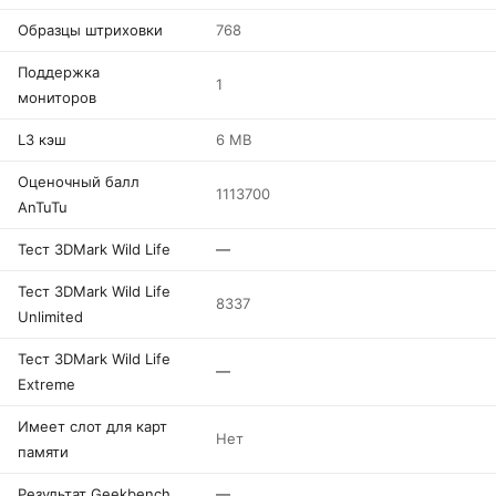
Образцы штриховки
768
Поддержка
1
мониторов
L3 кэш
6 MB
Оценочный балл
1113700
AnTuTu
Тест 3DMark Wild Life
—
Тест 3DMark Wild Life
8337
Unlimited
Тест 3DMark Wild Life
—
Extreme
Имеет слот для карт
Нет
памяти
Результат Geekbench
—