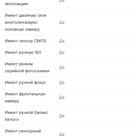
Да
экспозицию
Имеет двойную (или
многолинзовую)
Да
основную камеру
Имеет сенсор CMOS
Да
Имеет ручную ISO
Да
Имеет режим
Да
серийной фотосъемки
Имеет ручной фокус
Да
Имеет фронтальную
Да
камеру
Имеет ручной баланс
Да
белого
Имеет сенсорный
Да