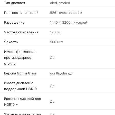
Тип дисплея
oled_amoled
Плотность пикселей
526 точек на дюйм
Разрешение
1440 x 3200 пикселей
Частота обновления
120 Гц
Яркость
500 нит
Имеет фирменное
противоударное
Да
стекло
Версия Gorilla Glass
gorilla_glass_5
Имеет дисплей с
Да
поддержкой HDR10
Включен дисплей для
Да
HDR10 +
Экран всегда включен
Да