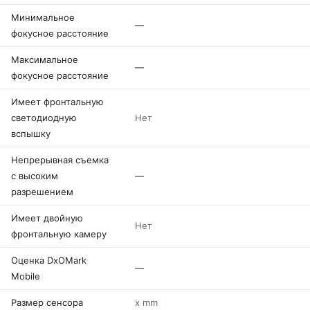
Минимальное
—
фокусное расстояние
Максимальное
—
фокусное расстояние
Имеет фронтальную
светодиодную
Нет
вспышку
Непрерывная съемка
с высоким
—
разрешением
Имеет двойную
Нет
фронтальную камеру
Оценка DxOMark
—
Mobile
Размер сенсора
x mm