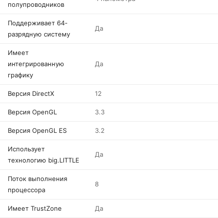
полупроводников
Поддерживает 64-
Да
разрядную систему
Имеет
интегрированную
Да
графику
Версия DirectX
12
Версия OpenGL
3.3
Версия OpenGL ES
3.2
Использует
Да
технологию big.LITTLE
Поток выполнения
8
процессора
Имеет TrustZone
Да