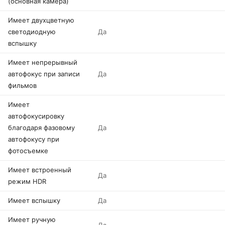
(основная камера)
Имеет двухцветную
светодиодную
Да
вспышку
Имеет непрерывный
автофокус при записи
Да
фильмов
Имеет
автофокусировку
благодаря фазовому
Да
автофокусу при
фотосъемке
Имеет встроенный
Да
режим HDR
Имеет вспышку
Да
Имеет ручную