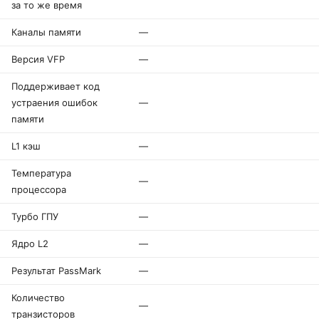
за то же время
Каналы памяти
—
Версия VFP
—
Поддерживает код
устраения ошибок
—
памяти
L1 кэш
—
Температура
—
процессора
Турбо ГПУ
—
Ядро L2
—
Результат PassMark
—
Количество
—
транзисторов