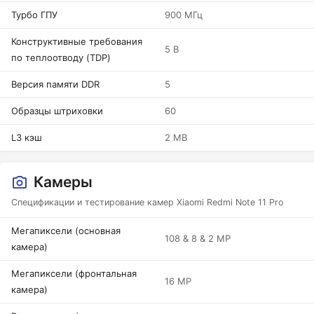
Турбо ГПУ
900 МГц
Конструктивные требования
5 В
по теплоотводу (TDP)
Версия памяти DDR
5
Образцы штриховки
60
L3 кэш
2 MB
Камеры
Спецификации и тестирование камер Xiaomi Redmi Note 11 Pro
Мегапиксели (основная
108 & 8 & 2 MP
камера)
Мегапиксели (фронтальная
16 MP
камера)