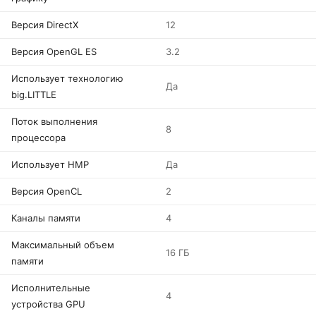
Версия DirectX
12
Версия OpenGL ES
3.2
Использует технологию
Да
big.LITTLE
Поток выполнения
8
процессора
Использует HMP
Да
Версия OpenCL
2
Каналы памяти
4
Максимальный объем
16 ГБ
памяти
Исполнительные
4
устройства GPU