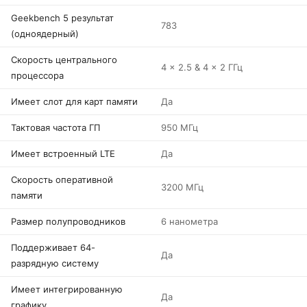
Geekbench 5 результат
783
(одноядерный)
Скорость центрального
4 x 2.5 & 4 x 2 ГГц
процессора
Имеет слот для карт памяти
Да
Тактовая частота ГП
950 МГц
Имеет встроенный LTE
Да
Скорость оперативной
3200 МГц
памяти
Размер полупроводников
6 нанометра
Поддерживает 64-
Да
разрядную систему
Имеет интегрированную
Да
графику