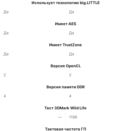
Использует технологию big.LITTLE
Да
Да
Имеет AES
Да
Да
Имеет TrustZone
Да
Да
Версия OpenCL
2
2
Версия памяти DDR
4
4
Тест 3DMark Wild Life
—
1196
Тактовая частота ГП