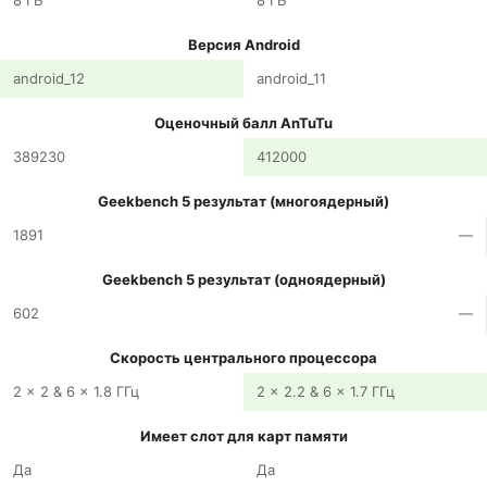
8 ГБ
8 ГБ
Версия Android
android_12
android_11
Оценочный балл AnTuTu
389230
412000
Geekbench 5 результат (многоядерный)
1891
—
Geekbench 5 результат (одноядерный)
602
—
Скорость центрального процессора
2 x 2 & 6 x 1.8 ГГц
2 x 2.2 & 6 x 1.7 ГГц
Имеет слот для карт памяти
Да
Да