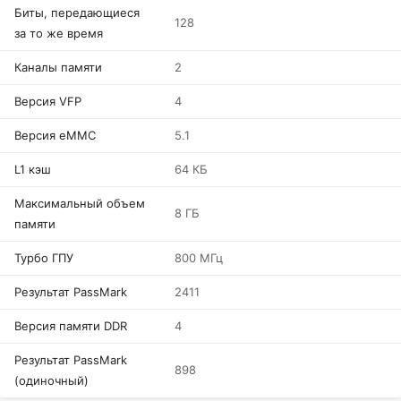
Биты, передающиеся
128
за то же время
Каналы памяти
2
Версия VFP
4
Версия eMMC
5.1
L1 кэш
64 КБ
Максимальный объем
8 ГБ
памяти
Турбо ГПУ
800 МГц
Результат PassMark
2411
Версия памяти DDR
4
Результат PassMark
898
(одиночный)