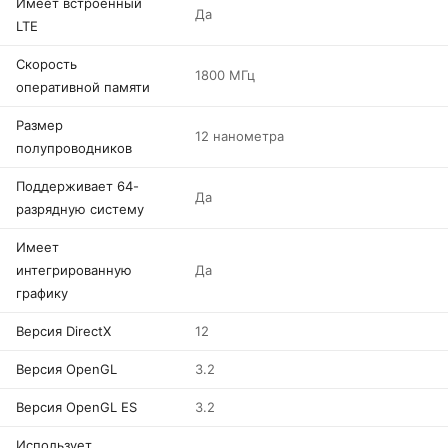
Имеет встроенный
Да
LTE
Скорость
1800 МГц
оперативной памяти
Размер
12 нанометра
полупроводников
Поддерживает 64-
Да
разрядную систему
Имеет
интегрированную
Да
графику
Версия DirectX
12
Версия OpenGL
3.2
Версия OpenGL ES
3.2
Использует