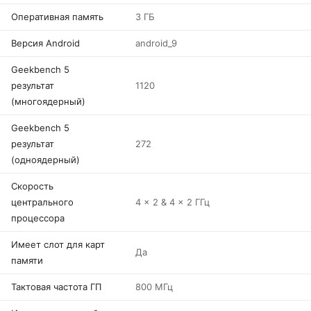
Оперативная память
3 ГБ
Версия Android
android_9
Geekbench 5
результат
1120
(многоядерный)
Geekbench 5
результат
272
(одноядерный)
Скорость
центрального
4 x 2 & 4 x 2 ГГц
процессора
Имеет слот для карт
Да
памяти
Тактовая частота ГП
800 МГц