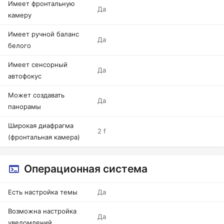
Имеет фронтальную
Да
камеру
Имеет ручной баланс
Да
белого
Имеет сенсорный
Да
автофокус
Может создавать
Да
панорамы
Широкая диафрагма
2 f
(фронтальная камера)
Операционная система
Есть настройка темы
Да
Возможна настройка
Да
уведомлений