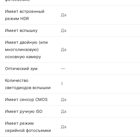
Имеет встроенный
Да
режим HDR
Имеет вспышку
Да
Имеет двойную (или
многолинзовую)
Да
основную камеру
Оптический зум
—
Количество
1
светодиодов вспышки
Имеет сенсор CMOS
Да
Имеет ручную ISO
Да
Имеет режим
Да
серийной фотосъемки