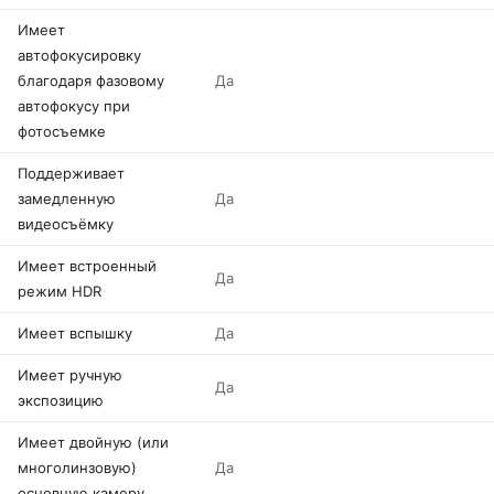
Имеет
автофокусировку
благодаря фазовому
Да
автофокусу при
фотосъемке
Поддерживает
замедленную
Да
видеосъёмку
Имеет встроенный
Да
режим HDR
Имеет вспышку
Да
Имеет ручную
Да
экспозицию
Имеет двойную (или
многолинзовую)
Да
основную камеру