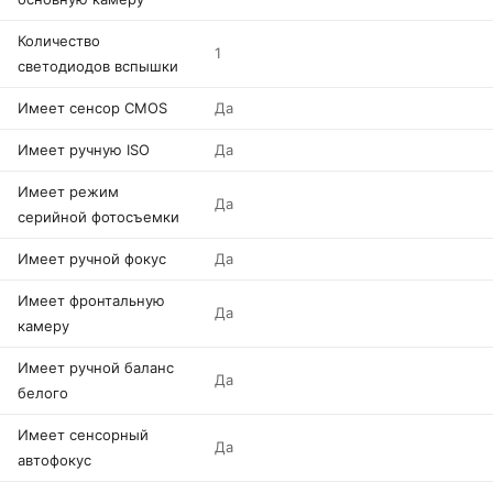
Количество
1
светодиодов вспышки
Имеет сенсор CMOS
Да
Имеет ручную ISO
Да
Имеет режим
Да
серийной фотосъемки
Имеет ручной фокус
Да
Имеет фронтальную
Да
камеру
Имеет ручной баланс
Да
белого
Имеет сенсорный
Да
автофокус