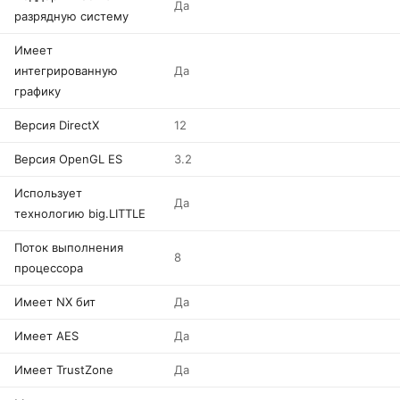
Да
разрядную систему
Имеет
интегрированную
Да
графику
Версия DirectX
12
Версия OpenGL ES
3.2
Использует
Да
технологию big.LITTLE
Поток выполнения
8
процессора
Имеет NX бит
Да
Имеет AES
Да
Имеет TrustZone
Да