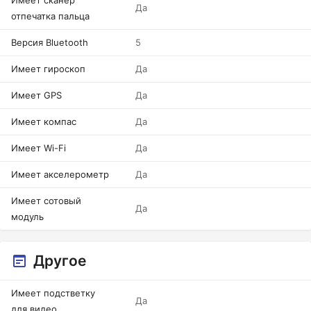
Имеет сканер
Да
отпечатка пальца
Версия Bluetooth
5
Имеет гироскоп
Да
Имеет GPS
Да
Имеет компас
Да
Имеет Wi-Fi
Да
Имеет акселерометр
Да
Имеет сотовый
Да
модуль
Другое
Имеет подстветку
Да
для видео