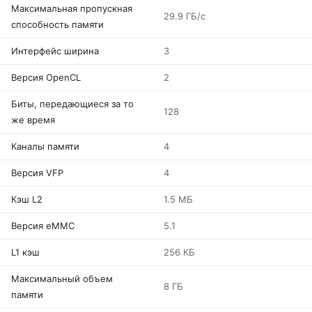
Максимальная пропускная
29.9 ГБ/с
способность памяти
Интерфейс ширина
3
Версия OpenCL
2
Биты, передающиеся за то
128
же время
Каналы памяти
4
Версия VFP
4
Кэш L2
1.5 МБ
Версия eMMC
5.1
L1 кэш
256 КБ
Максимальный объем
8 ГБ
памяти