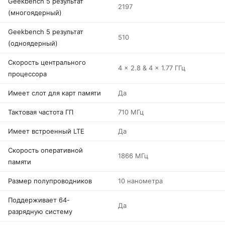
Geekbench 5 результат
2197
(многоядерный)
Geekbench 5 результат
510
(одноядерный)
Скорость центрального
4 x 2.8 & 4 x 1.77 ГГц
процессора
Имеет слот для карт памяти
Да
Тактовая частота ГП
710 МГц
Имеет встроенный LTE
Да
Скорость оперативной
1866 МГц
памяти
Размер полупроводников
10 нанометра
Поддерживает 64-
Да
разрядную систему