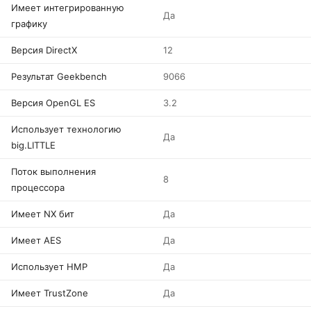
Имеет интегрированную
Да
графику
Версия DirectX
12
Результат Geekbench
9066
Версия OpenGL ES
3.2
Использует технологию
Да
big.LITTLE
Поток выполнения
8
процессора
Имеет NX бит
Да
Имеет AES
Да
Использует HMP
Да
Имеет TrustZone
Да