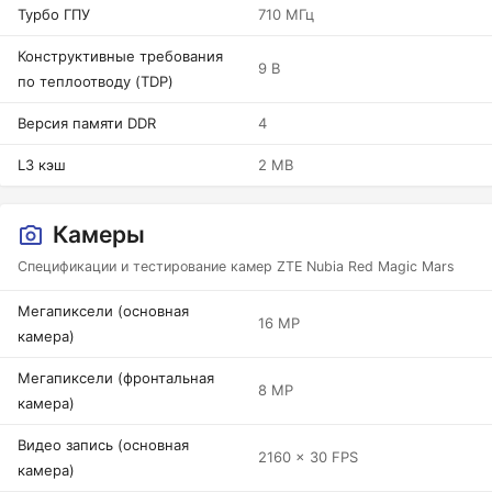
Турбо ГПУ
710 МГц
Конструктивные требования
9 В
по теплоотводу (TDP)
Версия памяти DDR
4
L3 кэш
2 MB
Камеры
Спецификации и тестирование камер ZTE Nubia Red Magic Mars
Мегапиксели (основная
16 MP
камера)
Мегапиксели (фронтальная
8 MP
камера)
Видео запись (основная
2160 x 30 FPS
камера)