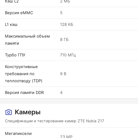
Кэш L2
2 МБ
Версия eMMC
5
L1 кэш
128 КБ
Максимальный объем
8 ГБ
памяти
Турбо ГПУ
710 МГц
Конструктивные
требования по
9 В
теплоотводу (TDP)
Версия памяти DDR
4
Камеры
Спецификации и тестирование камер ZTE Nubia Z17
Мегапиксели
23 MP