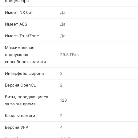
процессора
Имеет NX бит
Да
Имеет AES
Да
Имеет TrustZone
Да
Максимальная
пропускная
29.8 ГБ/с
способность памяти
Интерфейс ширина
3
Версия OpenCL
2
Биты, передающиеся
128
за то же время
Каналы памяти
2
Версия VFP
4