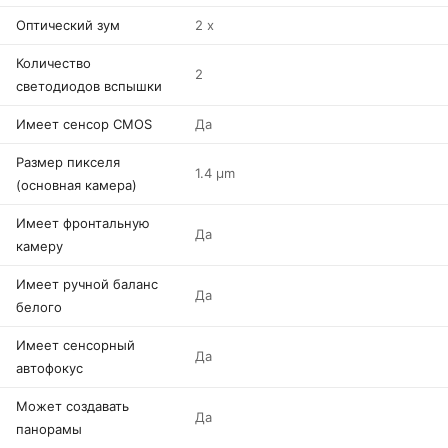
Оптический зум
2 x
Количество
2
светодиодов вспышки
Имеет сенсор CMOS
Да
Размер пикселя
1.4 µm
(основная камера)
Имеет фронтальную
Да
камеру
Имеет ручной баланс
Да
белого
Имеет сенсорный
Да
автофокус
Может создавать
Да
панорамы