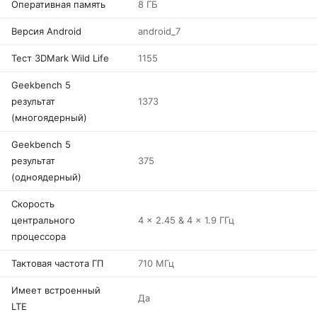
Оперативная память
8 ГБ
Версия Android
android_7
Тест 3DMark Wild Life
1155
Geekbench 5
результат
1373
(многоядерный)
Geekbench 5
результат
375
(одноядерный)
Скорость
центрального
4 x 2.45 & 4 x 1.9 ГГц
процессора
Тактовая частота ГП
710 МГц
Имеет встроенный
Да
LTE