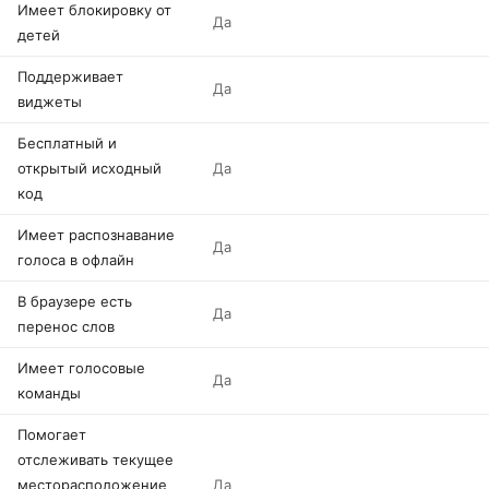
Имеет блокировку от
Да
детей
Поддерживает
Да
виджеты
Бесплатный и
открытый исходный
Да
код
Имеет распознавание
Да
голоса в офлайн
В браузере есть
Да
перенос слов
Имеет голосовые
Да
команды
Помогает
отслеживать текущее
месторасположение
Да