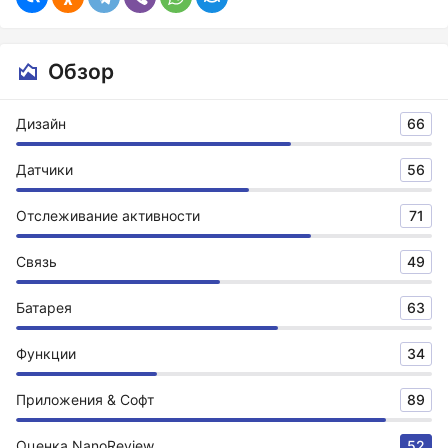
Обзор
Дизайн
66
Датчики
56
Отслеживание активности
71
Связь
49
Батарея
63
Функции
34
Приложения & Софт
89
Оценка NanoReview
52