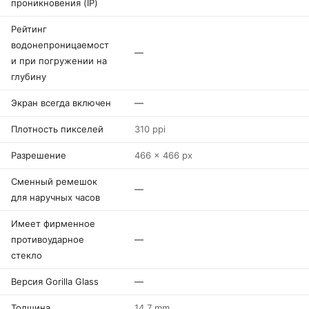
проникновения (IP)
Рейтинг
водонепроницаемост
—
и при погружении на
глубину
Экран всегда включен
—
Плотность пикселей
310 ppi
Разрешение
466 x 466 px
Сменный ремешок
—
для наручных часов
Имеет фирменное
противоударное
—
стекло
Версия Gorilla Glass
—
Толщина
14.7 mm