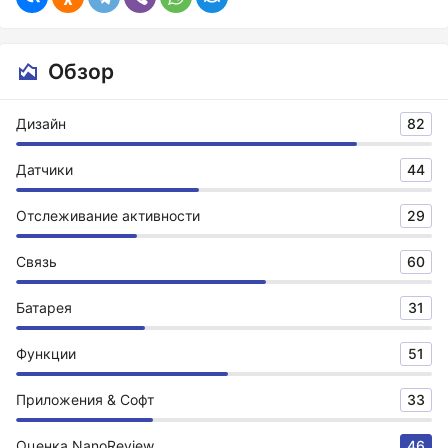
Обзор
Дизайн
82
Датчики
44
Отслеживание активности
29
Связь
60
Батарея
31
Функции
51
Приложения & Софт
33
Оценка NanoReview
46