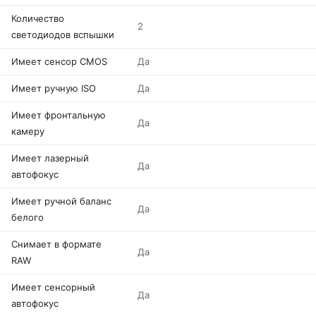
Количество
2
светодиодов вспышки
Имеет сенсор CMOS
Да
Имеет ручную ISO
Да
Имеет фронтальную
Да
камеру
Имеет лазерный
Да
автофокус
Имеет ручной баланс
Да
белого
Снимает в формате
Да
RAW
Имеет сенсорный
Да
автофокус