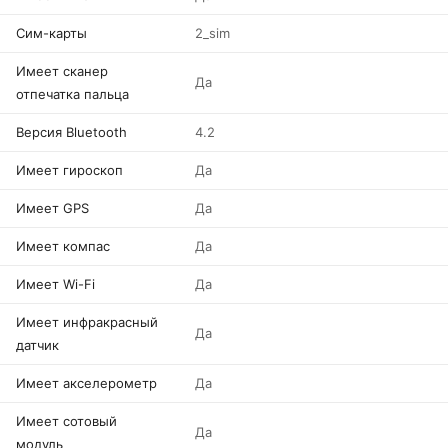
Сим-карты
2_sim
Имеет сканер
Да
отпечатка пальца
Версия Bluetooth
4.2
Имеет гироскоп
Да
Имеет GPS
Да
Имеет компас
Да
Имеет Wi-Fi
Да
Имеет инфракрасный
Да
датчик
Имеет акселерометр
Да
Имеет сотовый
Да
модуль