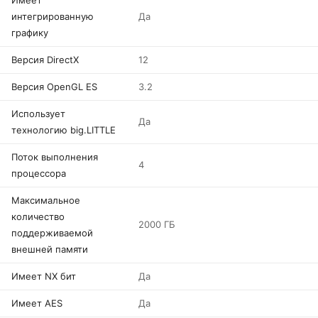
Имеет
интегрированную
Да
графику
Версия DirectX
12
Версия OpenGL ES
3.2
Использует
Да
технологию big.LITTLE
Поток выполнения
4
процессора
Максимальное
количество
2000 ГБ
поддерживаемой
внешней памяти
Имеет NX бит
Да
Имеет AES
Да