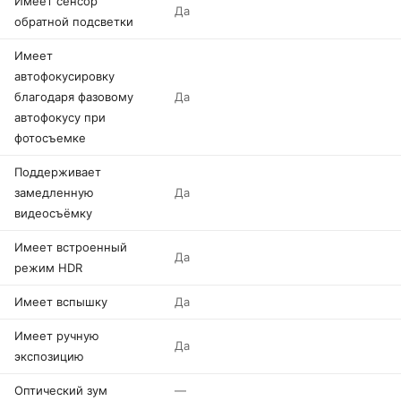
Имеет сенсор
Да
обратной подсветки
Имеет
автофокусировку
благодаря фазовому
Да
автофокусу при
фотосъемке
Поддерживает
замедленную
Да
видеосъёмку
Имеет встроенный
Да
режим HDR
Имеет вспышку
Да
Имеет ручную
Да
экспозицию
Оптический зум
—