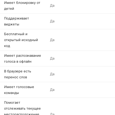
Имеет блокировку от
Да
детей
Поддерживает
Да
виджеты
Бесплатный и
открытый исходный
Да
код
Имеет распознавание
Да
голоса в офлайн
В браузере есть
Да
перенос слов
Имеет голосовые
Да
команды
Помогает
отслеживать текущее
месторасположение
Да