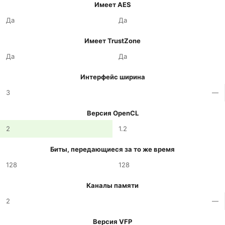
Имеет AES
Да
Да
Имеет TrustZone
Да
Да
Интерфейс ширина
3
—
Версия OpenCL
2
1.2
Биты, передающиеся за то же время
128
128
Каналы памяти
2
—
Версия VFP