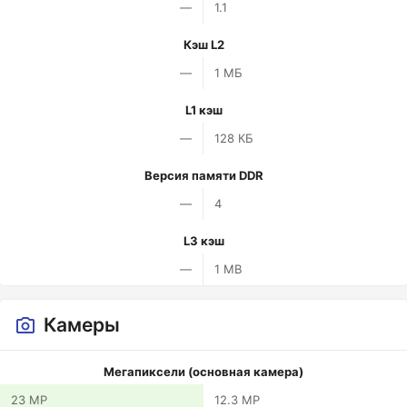
—
1.1
Кэш L2
—
1 МБ
L1 кэш
—
128 КБ
Версия памяти DDR
—
4
L3 кэш
—
1 MB
Камеры
Мегапиксели (основная камера)
23 MP
12.3 MP