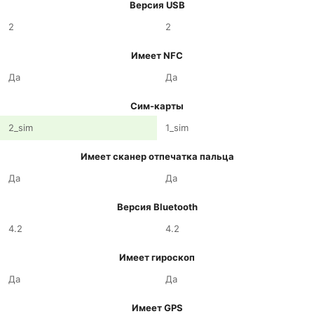
Версия USB
2
2
Имеет NFC
Да
Да
Сим-карты
2_sim
1_sim
Имеет сканер отпечатка пальца
Да
Да
Версия Bluetooth
4.2
4.2
Имеет гироскоп
Да
Да
Имеет GPS