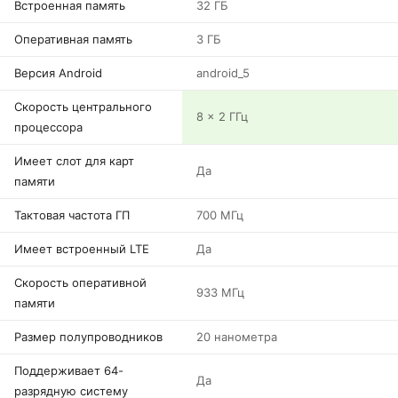
Встроенная память
32 ГБ
Оперативная память
3 ГБ
Версия Android
android_5
Скорость центрального
8 x 2 ГГц
процессора
Имеет слот для карт
Да
памяти
Тактовая частота ГП
700 МГц
Имеет встроенный LTE
Да
Скорость оперативной
933 МГц
памяти
Размер полупроводников
20 нанометра
Поддерживает 64-
Да
разрядную систему