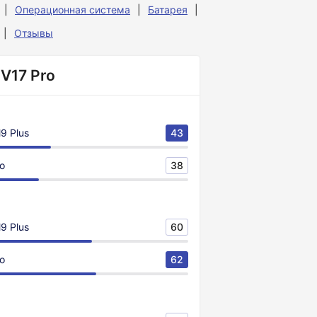
Операционная система
Батарея
Отзывы
 V17 Pro
9 Plus
43
ro
38
9 Plus
60
ro
62