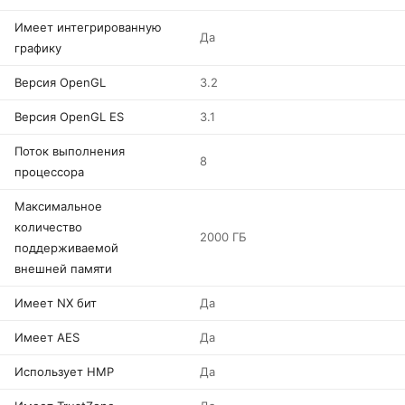
Имеет интегрированную
Да
графику
Версия OpenGL
3.2
Версия OpenGL ES
3.1
Поток выполнения
8
процессора
Максимальное
количество
2000 ГБ
поддерживаемой
внешней памяти
Имеет NX бит
Да
Имеет AES
Да
Использует HMP
Да