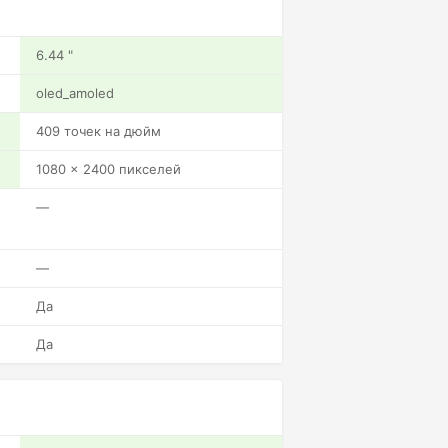
6.44 "
oled_amoled
409 точек на дюйм
1080 x 2400 пикселей
—
—
Да
Да