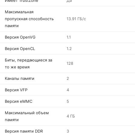
Имеет TrustZone
Да
Максимальная
пропускная способность
13.91 ГБ/с
памяти
Версия OpenVG
1.1
Версия OpenCL
1.2
Биты, передающиеся за
128
то же время
Каналы памяти
2
Версия VFP
4
Версия eMMC
5
Максимальный объем
4 ГБ
памяти
Версия памяти DDR
3