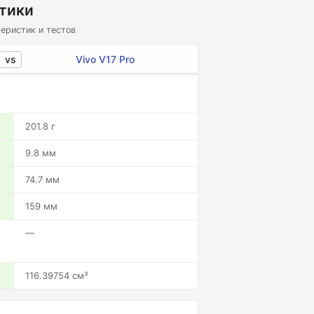
стики
еристик и тестов
vs
Vivo V17 Pro
201.8 г
9.8 мм
74.7 мм
159 мм
—
116.39754 см³