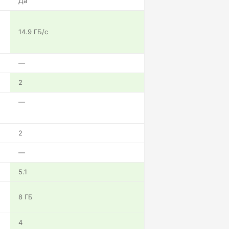
Да
14.9 ГБ/с
—
2
—
2
—
5.1
8 ГБ
4