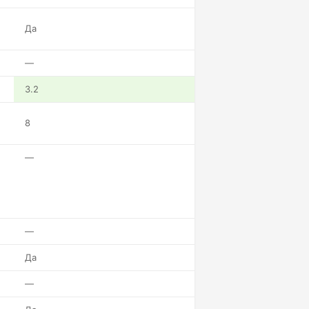
Да
—
3.2
8
—
—
Да
—