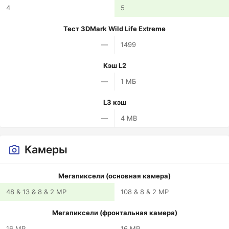
4
5
Тест 3DMark Wild Life Extreme
—
1499
Кэш L2
—
1 МБ
L3 кэш
—
4 MB
Камеры
Мегапиксели (основная камера)
48 & 13 & 8 & 2 MP
108 & 8 & 2 MP
Мегапиксели (фронтальная камера)
16 MP
16 MP