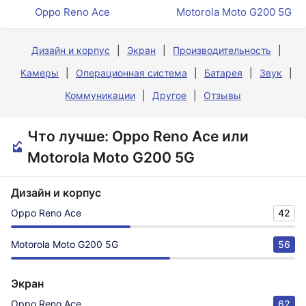
Oppo Reno Ace
Motorola Moto G200 5G
Дизайн и корпус
Экран
Производительность
Камеры
Операционная система
Батарея
Звук
Коммуникации
Другое
Отзывы
Что лучше: Oppo Reno Ace или
Motorola Moto G200 5G
Дизайн и корпус
Oppo Reno Ace
42
Motorola Moto G200 5G
56
Экран
Oppo Reno Ace
62