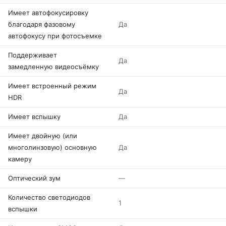
Имеет автофокусировку
благодаря фазовому
Да
автофокусу при фотосъемке
Поддерживает
Да
замедленную видеосъёмку
Имеет встроенный режим
Да
HDR
Имеет вспышку
Да
Имеет двойную (или
многолинзовую) основную
Да
камеру
Оптический зум
—
Количество светодиодов
1
вспышки