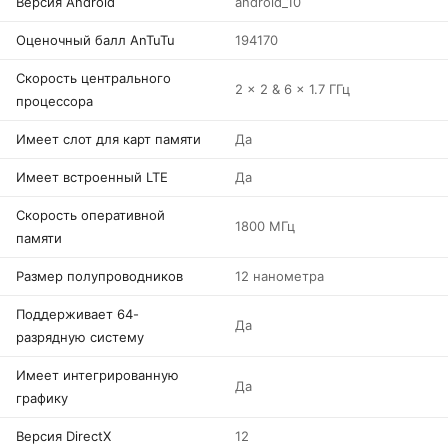
Версия Android
android_10
Оценочный балл AnTuTu
194170
Скорость центрального
2 x 2 & 6 x 1.7 ГГц
процессора
Имеет слот для карт памяти
Да
Имеет встроенный LTE
Да
Скорость оперативной
1800 МГц
памяти
Размер полупроводников
12 нанометра
Поддерживает 64-
Да
разрядную систему
Имеет интегрированную
Да
графику
Версия DirectX
12