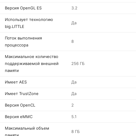
Версия OpenGL ES
3.2
Использует технологию
Да
big.LITTLE
Поток выполнения
8
процессора
Максимальное количество
поддерживаемой внешней
256 ГБ
памяти
Имеет AES
Да
Имеет TrustZone
Да
Версия OpenCL
2
Версия eMMC
5.1
Максимальный объем
8 ГБ
памяти