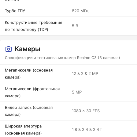
Турбо ГПУ
820 МГц
Конструктивные требования
5 В
по теплоотводу (TDP)
Камеры
Спецификации и тестирование камер Realme C3 (3 cameras)
Мегапиксели (основная
12 & 2 & 2 MP
камера)
Мегапиксели (фронтальная
5 MP
камера)
Видео запись (основная
1080 x 30 FPS
камера)
Широкая апертура
1.8 & 2.4 & 2.4 f
(основная камера)