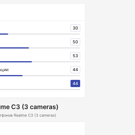
30
50
53
ации
44
44
me C3 (3 cameras)
тфонов Realme C3 (3 cameras)