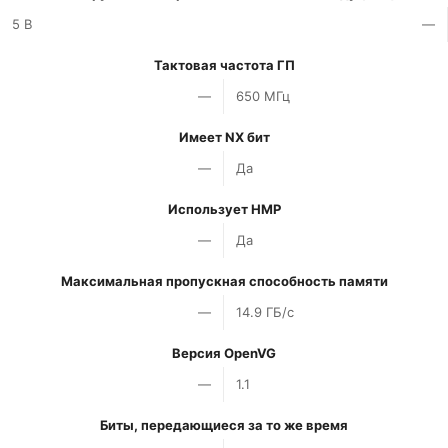
5 В
—
Тактовая частота ГП
—
650 МГц
Имеет NX бит
—
Да
Использует HMP
—
Да
Максимальная пропускная способность памяти
—
14.9 ГБ/с
Версия OpenVG
—
1.1
Биты, передающиеся за то же время