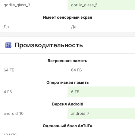
gorilla_glass_3
gorilla_glass_5
Имеет сенсорный экран
Да
Да
Производительность
Встроенная память
64 ГБ
64 ГБ
Оперативная память
4 ГБ
6 ГБ
Версия Android
android_10
android_7
Оценочный балл AnTuTu