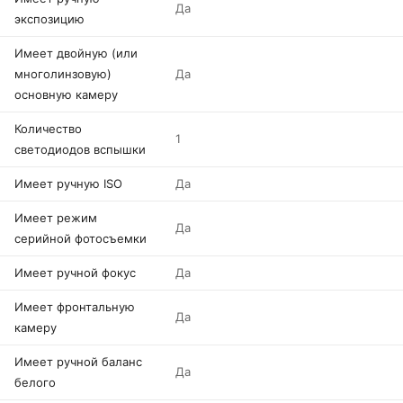
Да
экспозицию
Имеет двойную (или
многолинзовую)
Да
основную камеру
Количество
1
светодиодов вспышки
Имеет ручную ISO
Да
Имеет режим
Да
серийной фотосъемки
Имеет ручной фокус
Да
Имеет фронтальную
Да
камеру
Имеет ручной баланс
Да
белого