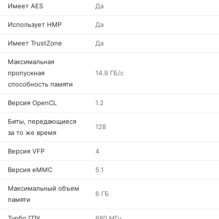
Имеет AES
Да
Использует HMP
Да
Имеет TrustZone
Да
Максимальная
пропускная
14.9 ГБ/с
способность памяти
Версия OpenCL
1.2
Биты, передающиеся
128
за то же время
Версия VFP
4
Версия eMMC
5.1
Максимальный объем
6 ГБ
памяти
Турбо ГПУ
680 МГц