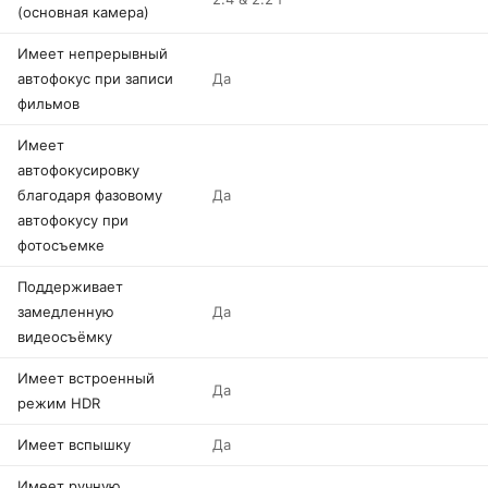
(основная камера)
Имеет непрерывный
автофокус при записи
Да
фильмов
Имеет
автофокусировку
благодаря фазовому
Да
автофокусу при
фотосъемке
Поддерживает
замедленную
Да
видеосъёмку
Имеет встроенный
Да
режим HDR
Имеет вспышку
Да
Имеет ручную