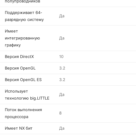
полупроводников
Поддерживает 64-
Да
разрядную систему
Имеет
интегрированную
Да
графику
Версия DirectX
10
Версия OpenGL
3.2
Версия OpenGL ES
3.2
Использует
Да
технологию big.LITTLE
Поток выполнения
8
процессора
Имеет NX бит
Да