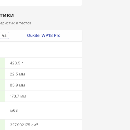
стики
еристик и тестов
vs
Oukitel WP18 Pro
423.5 г
22.5 мм
83.9 мм
173.7 мм
ip68
327.902175 см³