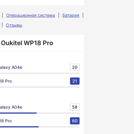
Операционная система
Батарея
Отзывы
Oukitel WP18 Pro
alaxy A04e
20
18 Pro
21
alaxy A04e
58
18 Pro
60