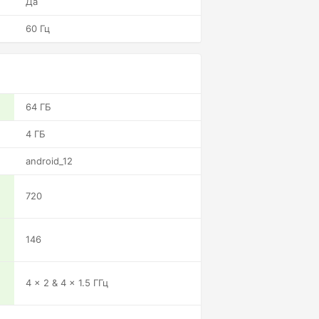
Да
60 Гц
64 ГБ
4 ГБ
android_12
720
146
4 x 2 & 4 x 1.5 ГГц