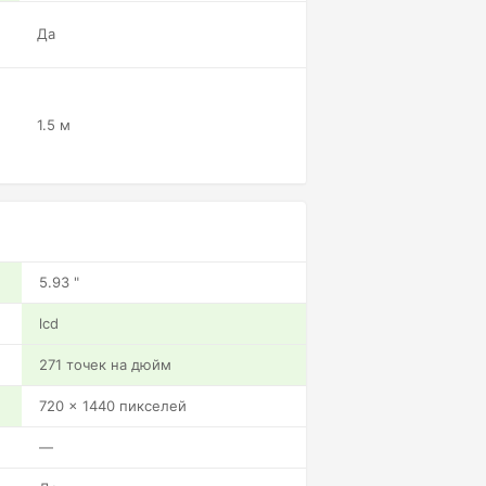
Да
1.5 м
5.93 "
lcd
271 точек на дюйм
720 x 1440 пикселей
—