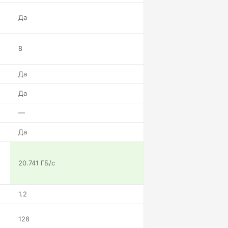
Да
8
Да
Да
—
Да
20.741 ГБ/с
1.2
128