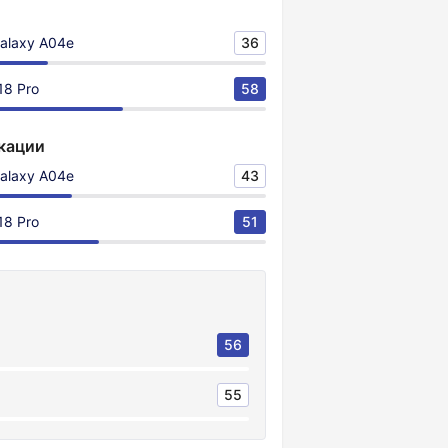
alaxy A04e
36
18 Pro
58
кации
alaxy A04e
43
18 Pro
51
56
55