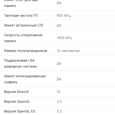
Да
памяти
Тактовая частота ГП
650 МГц
Имеет встроенный LTE
Да
Скорость оперативной
1600 МГц
памяти
Размер полупроводников
12 нанометра
Поддерживает 64-
Да
разрядную систему
Имеет интегрированную
Да
графику
Версия DirectX
10
Версия OpenGL
3.2
Версия OpenGL ES
3.2