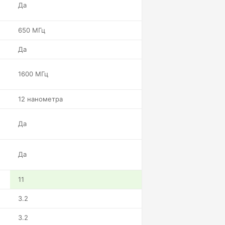
Да
650 МГц
Да
1600 МГц
12 нанометра
Да
Да
11
3.2
3.2