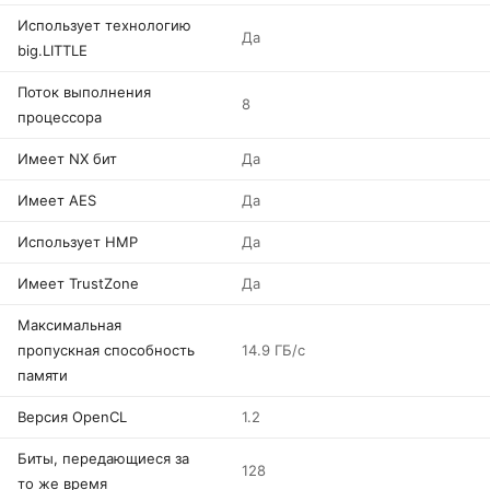
Использует технологию
Да
big.LITTLE
Поток выполнения
8
процессора
Имеет NX бит
Да
Имеет AES
Да
Использует HMP
Да
Имеет TrustZone
Да
Максимальная
пропускная способность
14.9 ГБ/с
памяти
Версия OpenCL
1.2
Биты, передающиеся за
128
то же время