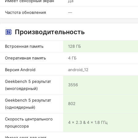
Имеет сенсорный экран
Да
Частота обновления
—
Производительность
Встроенная память
128 ГБ
Оперативная память
4 ГБ
Версия Android
android_12
Geekbench 5 результат
3556
(многоядерный)
Geekbench 5 результат
802
(одноядерный)
Скорость центрального
4 x 2.3 & 4 x 1.8 ГГц
процессора
Имеет слот для карт