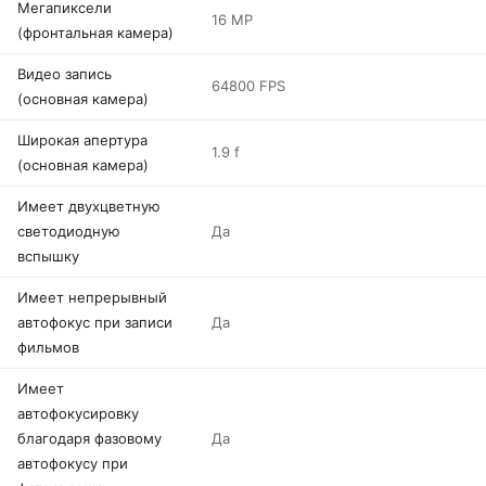
Мегапиксели
16 MP
(фронтальная камера)
Видео запись
64800 FPS
(основная камера)
Широкая апертура
1.9 f
(основная камера)
Имеет двухцветную
светодиодную
Да
вспышку
Имеет непрерывный
автофокус при записи
Да
фильмов
Имеет
автофокусировку
благодаря фазовому
Да
автофокусу при