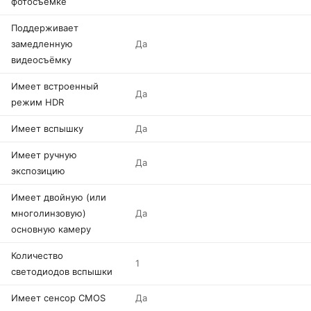
фотосъемке
Поддерживает
замедленную
Да
видеосъёмку
Имеет встроенный
Да
режим HDR
Имеет вспышку
Да
Имеет ручную
Да
экспозицию
Имеет двойную (или
многолинзовую)
Да
основную камеру
Количество
1
светодиодов вспышки
Имеет сенсор CMOS
Да