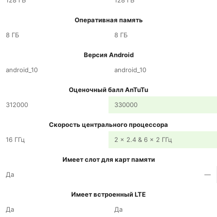
128 ГБ
128 ГБ
Оперативная память
8 ГБ
8 ГБ
Версия Android
android_10
android_10
Оценочный балл AnTuTu
312000
330000
Скорость центрального процессора
16 ГГц
2 x 2.4 & 6 x 2 ГГц
Имеет слот для карт памяти
Да
—
Имеет встроенный LTE
Да
Да