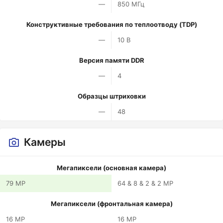
—
850 МГц
Конструктивные требования по теплоотводу (TDP)
—
10 В
Версия памяти DDR
—
4
Образцы штриховки
—
48
Камеры
Мегапиксели (основная камера)
79 MP
64 & 8 & 2 & 2 MP
Мегапиксели (фронтальная камера)
16 MP
16 MP