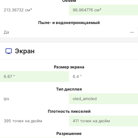
Объем
213.36732 см³
96.964776 см³
Пыле- и водонепроницаемый
Да
—
Экран
Размер экрана
6.67 "
6.4 "
Тип дисплея
ips
oled_amoled
Плотность пикселей
395 точек на дюйм
411 точек на дюйм
Разрешение