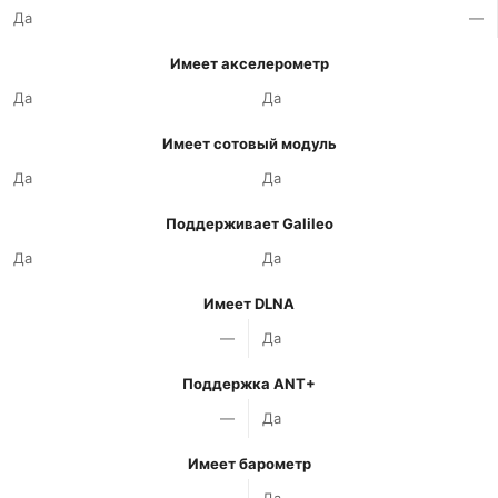
Да
—
Имеет акселерометр
Да
Да
Имеет сотовый модуль
Да
Да
Поддерживает Galileo
Да
Да
Имеет DLNA
—
Да
Поддержка ANT+
—
Да
Имеет барометр