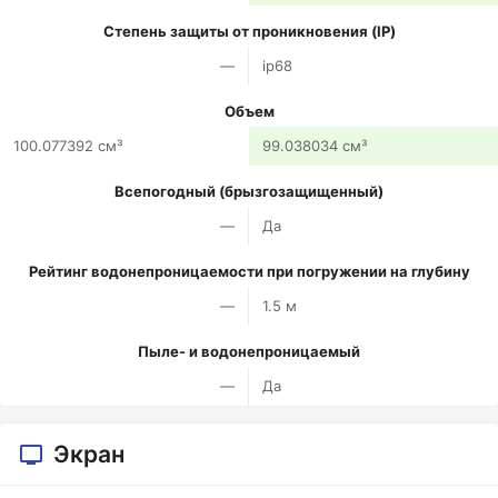
Степень защиты от проникновения (IP)
—
ip68
Объем
100.077392 см³
99.038034 см³
Всепогодный (брызгозащищенный)
—
Да
Рейтинг водонепроницаемости при погружении на глубину
—
1.5 м
Пыле- и водонепроницаемый
—
Да
Экран