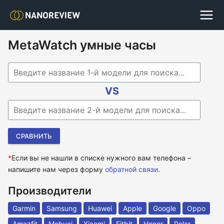
MetaWatch умные часы
Begin typing for results.
VS
Begin typing for results.
*
Если вы не нашли в списке нужного вам телефона –
напишите нам через форму
обратной связи
.
Производители
Garmin
Samsung
Huawei
Apple
Google
Oppo
Amazfit
Mobvoi
Xiaomi
Fitbit
Honor
Polar