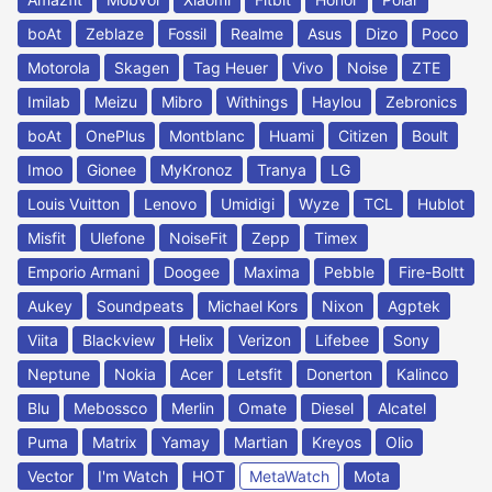
boAt
Zeblaze
Fossil
Realme
Asus
Dizo
Poco
Motorola
Skagen
Tag Heuer
Vivo
Noise
ZTE
Imilab
Meizu
Mibro
Withings
Haylou
Zebronics
boAt
OnePlus
Montblanc
Huami
Citizen
Boult
Imoo
Gionee
MyKronoz
Tranya
LG
Louis Vuitton
Lenovo
Umidigi
Wyze
TCL
Hublot
Misfit
Ulefone
NoiseFit
Zepp
Timex
Emporio Armani
Doogee
Maxima
Pebble
Fire-Boltt
Aukey
Soundpeats
Michael Kors
Nixon
Agptek
Viita
Blackview
Helix
Verizon
Lifebee
Sony
Neptune
Nokia
Acer
Letsfit
Donerton
Kalinco
Blu
Mebossco
Merlin
Omate
Diesel
Alcatel
Puma
Matrix
Yamay
Martian
Kreyos
Olio
Vector
I'm Watch
HOT
MetaWatch
Mota