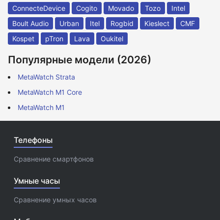
ConnecteDevice
Cogito
Movado
Tozo
Intel
Boult Audio
Urban
Itel
Rogbid
Kieslect
CMF
Kospet
pTron
Lava
Oukitel
Популярные модели (2026)
MetaWatch Strata
MetaWatch M1 Core
MetaWatch M1
Телефоны
Сравнение смартфонов
Умные часы
Сравнение умных часов