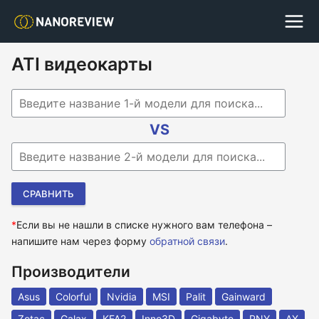
ATI видеокарты
Begin typing for results.
VS
Begin typing for results.
*
Если вы не нашли в списке нужного вам телефона –
напишите нам через форму
обратной связи
.
Производители
Asus
Colorful
Nvidia
MSI
Palit
Gainward
Zotac
Galax
KFA2
Inno3D
Gigabyte
PNY
AX