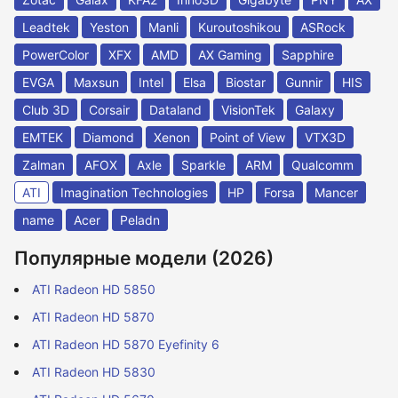
Leadtek
Yeston
Manli
Kuroutoshikou
ASRock
PowerColor
XFX
AMD
AX Gaming
Sapphire
EVGA
Maxsun
Intel
Elsa
Biostar
Gunnir
HIS
Club 3D
Corsair
Dataland
VisionTek
Galaxy
EMTEK
Diamond
Xenon
Point of View
VTX3D
Zalman
AFOX
Axle
Sparkle
ARM
Qualcomm
ATI
Imagination Technologies
HP
Forsa
Mancer
name
Acer
Peladn
Популярные модели (2026)
ATI Radeon HD 5850
ATI Radeon HD 5870
ATI Radeon HD 5870 Eyefinity 6
ATI Radeon HD 5830