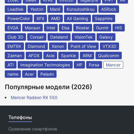
Leadtek
Yeston
Manli
Kuroutoshikou
ASRock
PowerColor
XFX
AMD
AX Gaming
Sapphire
EVGA
Maxsun
Intel
Elsa
Biostar
Gunnir
HIS
Club 3D
Corsair
Dataland
VisionTek
Galaxy
EMTEK
Diamond
Xenon
Point of View
VTX3D
Zalman
AFOX
Axle
Sparkle
ARM
Qualcomm
ATI
Imagination Technologies
HP
Forsa
Mancer
name
Acer
Peladn
Популярные модели (2026)
Mancer Radeon RX 550
Телефоны
Сравнение смартфонов