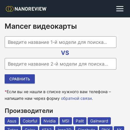
Mancer видеокарты
Begin typing for results.
VS
Begin typing for results.
*
Если вы не нашли в списке нужного вам телефона –
напишите нам через форму
обратной связи
.
Производители
Asus
Colorful
Nvidia
MSI
Palit
Gainward
Zotac
Galax
KFA2
Inno3D
Gigabyte
PNY
AX