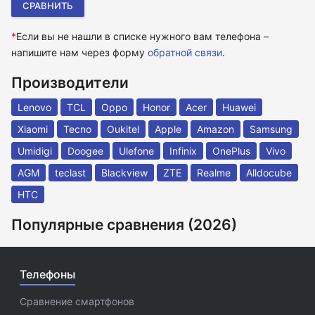
*
Если вы не нашли в списке нужного вам телефона –
напишите нам через форму
обратной связи
.
Производители
Lenovo
TCL
Oppo
Honor
Acer
Huawei
Xiaomi
Tecno
Oukitel
Apple
Amazon
Samsung
Umidigi
Doogee
Ulefone
Infinix
OnePlus
Vivo
AGM
teclast
Blackview
ZTE
Realme
Alldocube
HTC
Популярные сравнения (2026)
Телефоны
Сравнение смартфонов