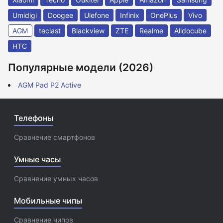
Umidigi
Doogee
Ulefone
Infinix
OnePlus
Vivo
AGM
teclast
Blackview
ZTE
Realme
Alldocube
HTC
Популярные модели (2026)
AGM Pad P2 Active
Телефоны
Сравнение смартфонов
Умные часы
Сравнение умных часов
Мобильные чипы
Сравнение чипов