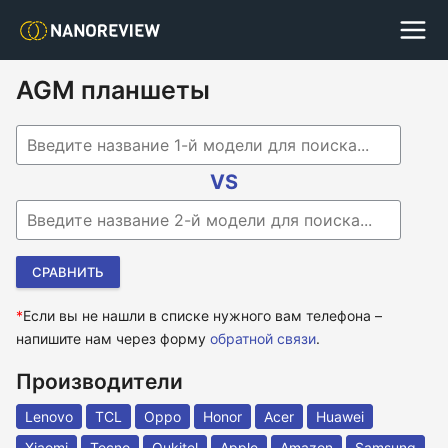
AGM планшеты
Begin typing for results.
VS
Begin typing for results.
*
Если вы не нашли в списке нужного вам телефона –
напишите нам через форму
обратной связи
.
Производители
Lenovo
TCL
Oppo
Honor
Acer
Huawei
Xiaomi
Tecno
Oukitel
Apple
Amazon
Samsung