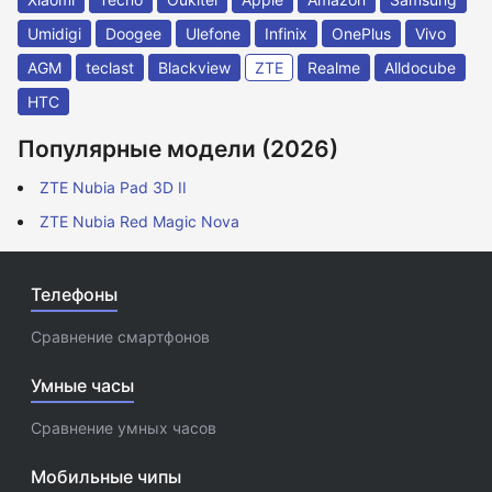
Umidigi
Doogee
Ulefone
Infinix
OnePlus
Vivo
AGM
teclast
Blackview
ZTE
Realme
Alldocube
HTC
Популярные модели (2026)
ZTE Nubia Pad 3D II
ZTE Nubia Red Magic Nova
Телефоны
Сравнение смартфонов
Умные часы
Сравнение умных часов
Мобильные чипы