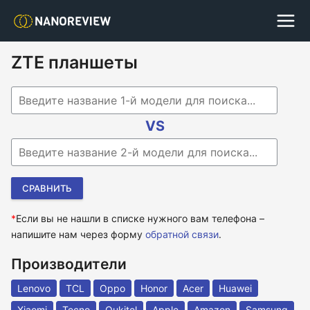
ZTE планшеты
Begin typing for results.
VS
Begin typing for results.
*
Если вы не нашли в списке нужного вам телефона –
напишите нам через форму
обратной связи
.
Производители
Lenovo
TCL
Oppo
Honor
Acer
Huawei
Xiaomi
Tecno
Oukitel
Apple
Amazon
Samsung