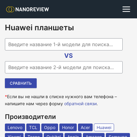
Huawei планшеты
Begin typing for results.
VS
Begin typing for results.
*
Если вы не нашли в списке нужного вам телефона –
напишите нам через форму
обратной связи
.
Производители
Lenovo
TCL
Oppo
Honor
Acer
Huawei
Xiaomi
Tecno
Oukitel
Apple
Amazon
Samsung