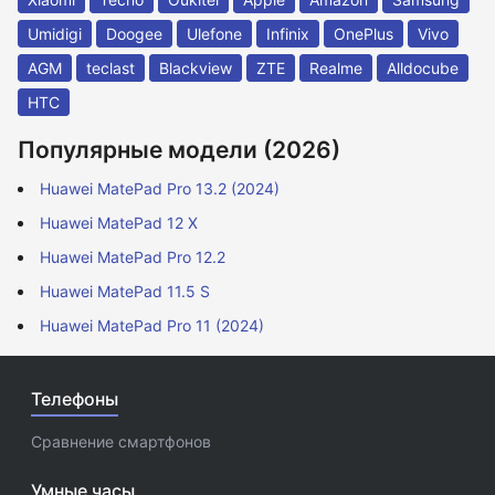
Umidigi
Doogee
Ulefone
Infinix
OnePlus
Vivo
AGM
teclast
Blackview
ZTE
Realme
Alldocube
HTC
Популярные модели (2026)
Huawei MatePad Pro 13.2 (2024)
Huawei MatePad 12 X
Huawei MatePad Pro 12.2
Huawei MatePad 11.5 S
Huawei MatePad Pro 11 (2024)
Телефоны
Сравнение смартфонов
Умные часы