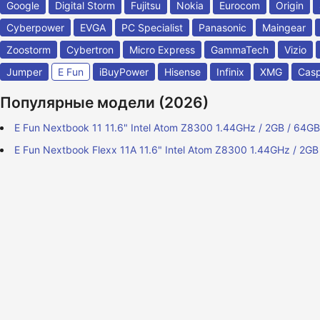
Google
Digital Storm
Fujitsu
Nokia
Eurocom
Origin
Cyberpower
EVGA
PC Specialist
Panasonic
Maingear
Zoostorm
Cybertron
Micro Express
GammaTech
Vizio
Jumper
E Fun
iBuyPower
Hisense
Infinix
XMG
Cas
Популярные модели (2026)
E Fun Nextbook 11 11.6" Intel Atom Z8300 1.44GHz / 2GB / 64GB
E Fun Nextbook Flexx 11A 11.6" Intel Atom Z8300 1.44GHz / 2GB