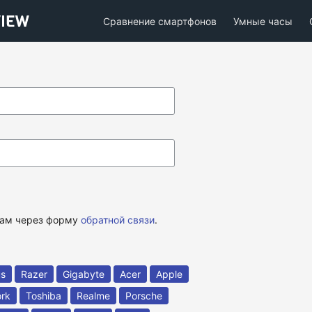
Сравнение смартфонов
Умные часы
 нам через форму
обратной связи
.
us
Razer
Gigabyte
Acer
Apple
rk
Toshiba
Realme
Porsche