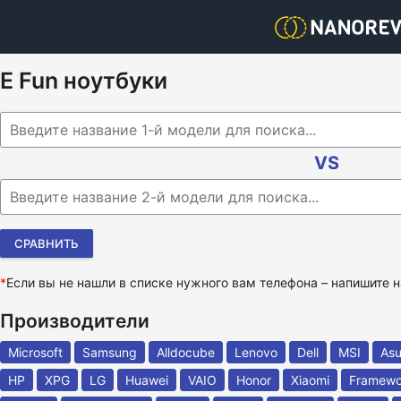
E Fun ноутбуки
Begin typing for results.
VS
Begin typing for results.
*
Если вы не нашли в списке нужного вам телефона – напишите
Производители
Microsoft
Samsung
Alldocube
Lenovo
Dell
MSI
As
HP
XPG
LG
Huawei
VAIO
Honor
Xiaomi
Framewo