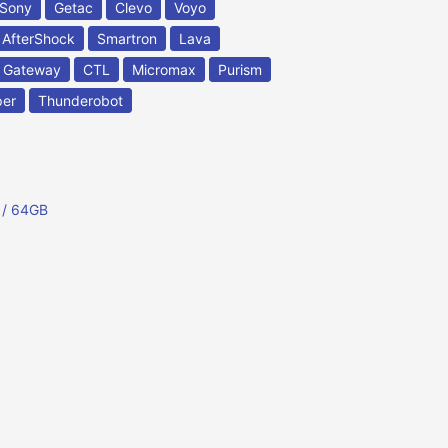
Sony
Getac
Clevo
Voyo
AfterShock
Smartron
Lava
Gateway
CTL
Micromax
Purism
per
Thunderobot
 / 64GB